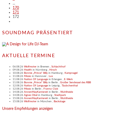
...
170
171
172
SOUNDMAG PRÄSENTIERT
AKTUELLE TERMINE
06.08.26
Wolfmoter
in
Bremen
,
Schlachthof
09.08.26
Health
in
Nürnberg
,
Hirsch
10.08.26
Bonnie „Prince“ Billy
in
Hamburg
,
Kampnagel
11.08.26
Missio
in
Hannover
,
Lux
11.08.26
Nation Of Language
in
Erlangen
,
E-Werk
11.08.26
Bonnie „Prince“ Billy
in
Berlin
,
Großer Sendesaal des RBB
12.08.26
Nation Of Language
in
Leipzig
,
Täubchenthal
12.08.26
Missio
in
Berlin
,
Frannz Club
14.08.26
AnnenMayKantereit
in
Berlin
,
Wuhlheide
14.08.26
Agnes Obel
in
Hamburg
,
Stadtpark
15.08.26
AnnenMayKantereit
in
Berlin
,
Wuhlheide
15.08.26
Wolfmoter
in
München
,
Backstage
Unsere Empfehlungen anzeigen