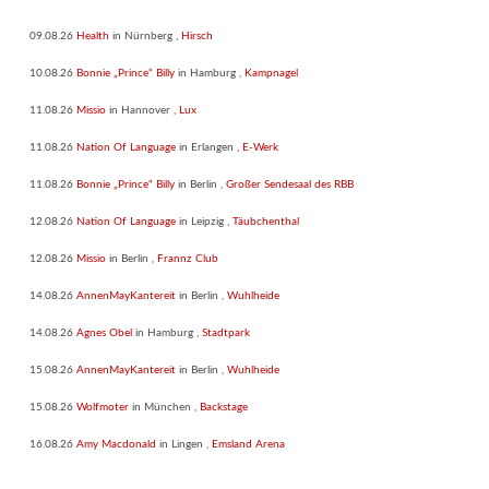
09.08.26
Health
in
Nürnberg
,
Hirsch
10.08.26
Bonnie „Prince“ Billy
in
Hamburg
,
Kampnagel
11.08.26
Missio
in
Hannover
,
Lux
11.08.26
Nation Of Language
in
Erlangen
,
E-Werk
11.08.26
Bonnie „Prince“ Billy
in
Berlin
,
Großer Sendesaal des RBB
12.08.26
Nation Of Language
in
Leipzig
,
Täubchenthal
12.08.26
Missio
in
Berlin
,
Frannz Club
14.08.26
AnnenMayKantereit
in
Berlin
,
Wuhlheide
14.08.26
Agnes Obel
in
Hamburg
,
Stadtpark
15.08.26
AnnenMayKantereit
in
Berlin
,
Wuhlheide
15.08.26
Wolfmoter
in
München
,
Backstage
16.08.26
Amy Macdonald
in
Lingen
,
Emsland Arena