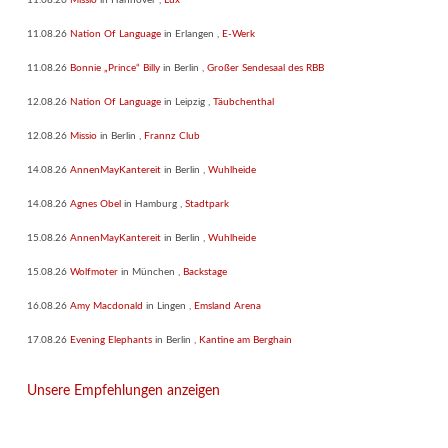
11.08.26
Missio
in
Hannover
,
Lux
11.08.26
Nation Of Language
in
Erlangen
,
E-Werk
11.08.26
Bonnie „Prince“ Billy
in
Berlin
,
Großer Sendesaal des RBB
12.08.26
Nation Of Language
in
Leipzig
,
Täubchenthal
12.08.26
Missio
in
Berlin
,
Frannz Club
14.08.26
AnnenMayKantereit
in
Berlin
,
Wuhlheide
14.08.26
Agnes Obel
in
Hamburg
,
Stadtpark
15.08.26
AnnenMayKantereit
in
Berlin
,
Wuhlheide
15.08.26
Wolfmoter
in
München
,
Backstage
16.08.26
Amy Macdonald
in
Lingen
,
Emsland Arena
17.08.26
Evening Elephants
in
Berlin
,
Kantine am Berghain
Unsere Empfehlungen anzeigen