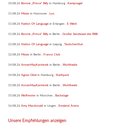
10.08.26
Bonnie „Prince“ Billy
in
Hamburg
,
Kampnagel
11.08.26
Missio
in
Hannover
,
Lux
11.08.26
Nation Of Language
in
Erlangen
,
E-Werk
11.08.26
Bonnie „Prince“ Billy
in
Berlin
,
Großer Sendesaal des RBB
12.08.26
Nation Of Language
in
Leipzig
,
Täubchenthal
12.08.26
Missio
in
Berlin
,
Frannz Club
14.08.26
AnnenMayKantereit
in
Berlin
,
Wuhlheide
14.08.26
Agnes Obel
in
Hamburg
,
Stadtpark
15.08.26
AnnenMayKantereit
in
Berlin
,
Wuhlheide
15.08.26
Wolfmoter
in
München
,
Backstage
16.08.26
Amy Macdonald
in
Lingen
,
Emsland Arena
Unsere Empfehlungen anzeigen