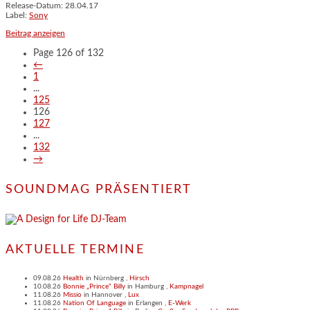
Release-Datum: 28.04.17
Label:
Sony
Beitrag anzeigen
Page 126 of 132
←
1
...
125
126
127
...
132
→
SOUNDMAG PRÄSENTIERT
AKTUELLE TERMINE
09.08.26
Health
in
Nürnberg
,
Hirsch
10.08.26
Bonnie „Prince“ Billy
in
Hamburg
,
Kampnagel
11.08.26
Missio
in
Hannover
,
Lux
11.08.26
Nation Of Language
in
Erlangen
,
E-Werk