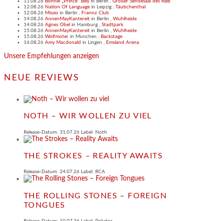
11.08.26
Bonnie „Prince“ Billy
in
Berlin
,
Großer Sendesaal des RBB
12.08.26
Nation Of Language
in
Leipzig
,
Täubchenthal
12.08.26
Missio
in
Berlin
,
Frannz Club
14.08.26
AnnenMayKantereit
in
Berlin
,
Wuhlheide
14.08.26
Agnes Obel
in
Hamburg
,
Stadtpark
15.08.26
AnnenMayKantereit
in
Berlin
,
Wuhlheide
15.08.26
Wolfmoter
in
München
,
Backstage
16.08.26
Amy Macdonald
in
Lingen
,
Emsland Arena
Unsere Empfehlungen anzeigen
NEUE REVIEWS
NOTH – WIR WOLLEN ZU VIEL
Release-Datum: 31.07.26 Label: Noth
THE STROKES – REALITY AWAITS
Release-Datum: 24.07.26 Label: RCA
THE ROLLING STONES – FOREIGN
TONGUES