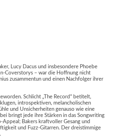
Baker, Lucy Dacus und insbesondere Phoebe
zin-Coverstorys – war die Hoffnung nicht
enius zusammentun und einen Nachfolger ihrer
 geworden. Schlicht „The Record“ betitelt,
r klugen, introspektiven, melancholischen
ühle und Unsicherheiten genauso wie eine
ei bringt jede ihre Stärken in das Songwriting
p-Appeal; Bakers kraftvoller Gesang und
tigkeit und Fuzz-Gitarren. Der dreistimmige
.