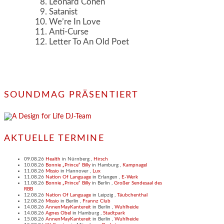
Leonard Cohen
Satanist
We’re In Love
Anti-Curse
Letter To An Old Poet
SOUNDMAG PRÄSENTIERT
AKTUELLE TERMINE
09.08.26
Health
in
Nürnberg
,
Hirsch
10.08.26
Bonnie „Prince“ Billy
in
Hamburg
,
Kampnagel
11.08.26
Missio
in
Hannover
,
Lux
11.08.26
Nation Of Language
in
Erlangen
,
E-Werk
11.08.26
Bonnie „Prince“ Billy
in
Berlin
,
Großer Sendesaal des
RBB
12.08.26
Nation Of Language
in
Leipzig
,
Täubchenthal
12.08.26
Missio
in
Berlin
,
Frannz Club
14.08.26
AnnenMayKantereit
in
Berlin
,
Wuhlheide
14.08.26
Agnes Obel
in
Hamburg
,
Stadtpark
15.08.26
AnnenMayKantereit
in
Berlin
,
Wuhlheide