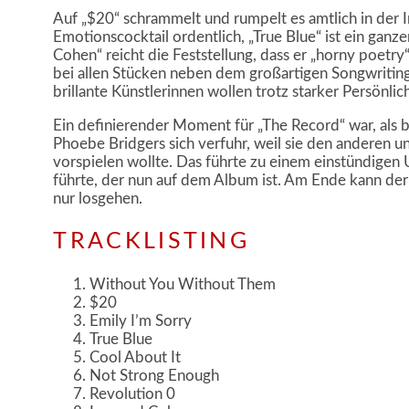
Auf „$20“ schrammelt und rumpelt es amtlich in der I
Emotionscocktail ordentlich, „True Blue“ ist ein ganze
Cohen“ reicht die Feststellung, dass er „horny poetry
bei allen Stücken neben dem großartigen Songwriting
brillante Künstlerinnen wollen trotz starker Persönli
Ein definierender Moment für „The Record“ war, als 
Phoebe Bridgers sich verfuhr, weil sie den anderen 
vorspielen wollte. Das führte zu einem einstündig
führte, der nun auf dem Album ist. Am Ende kann der
nur losgehen.
TRACKLISTING
Without You Without Them
$20
Emily I’m Sorry
True Blue
Cool About It
Not Strong Enough
Revolution 0