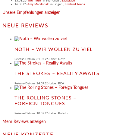
15.08.26
Wolfmoter
in
München
,
Backstage
16.08.26
Amy Macdonald
in
Lingen
,
Emsland Arena
Unsere Empfehlungen anzeigen
NEUE REVIEWS
NOTH – WIR WOLLEN ZU VIEL
Release-Datum: 31.07.26 Label: Noth
THE STROKES – REALITY AWAITS
Release-Datum: 24.07.26 Label: RCA
THE ROLLING STONES –
FOREIGN TONGUES
Release-Datum: 10.07.26 Label: Polydor
Mehr Reviews anzeigen