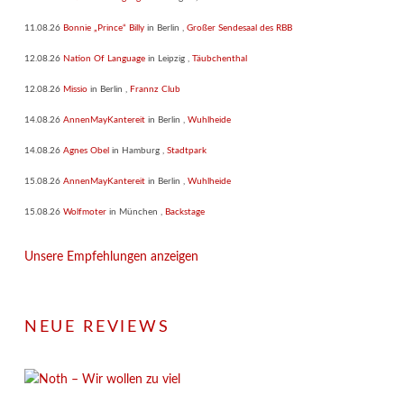
11.08.26
Bonnie „Prince“ Billy
in
Berlin
,
Großer Sendesaal des RBB
12.08.26
Nation Of Language
in
Leipzig
,
Täubchenthal
12.08.26
Missio
in
Berlin
,
Frannz Club
14.08.26
AnnenMayKantereit
in
Berlin
,
Wuhlheide
14.08.26
Agnes Obel
in
Hamburg
,
Stadtpark
15.08.26
AnnenMayKantereit
in
Berlin
,
Wuhlheide
15.08.26
Wolfmoter
in
München
,
Backstage
Unsere Empfehlungen anzeigen
NEUE REVIEWS