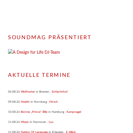
SOUNDMAG PRÄSENTIERT
AKTUELLE TERMINE
06.08.26
Wolfmoter
in
Bremen
,
Schlachthof
09.08.26
Health
in
Nürnberg
,
Hirsch
10.08.26
Bonnie „Prince“ Billy
in
Hamburg
,
Kampnagel
11.08.26
Missio
in
Hannover
,
Lux
11.08.26
Nation Of Language
in
Erlangen
,
E-Werk