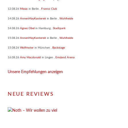
12.08.26
Missio
in
Berlin
,
Frannz Club
14.08.26
AnnenMayKantereit
in
Berlin
,
Wuhlheide
14.08.26
Agnes Obel
in
Hamburg
,
Stadtpark
15.08.26
AnnenMayKantereit
in
Berlin
,
Wuhlheide
15.08.26
Wolfmoter
in
München
,
Backstage
16.08.26
Amy Macdonald
in
Lingen
,
Emsland Arena
Unsere Empfehlungen anzeigen
NEUE REVIEWS