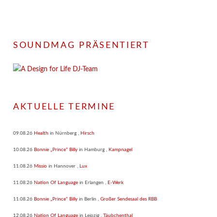
SOUNDMAG PRÄSENTIERT
AKTUELLE TERMINE
09.08.26
Health
in
Nürnberg
,
Hirsch
10.08.26
Bonnie „Prince“ Billy
in
Hamburg
,
Kampnagel
11.08.26
Missio
in
Hannover
,
Lux
11.08.26
Nation Of Language
in
Erlangen
,
E-Werk
11.08.26
Bonnie „Prince“ Billy
in
Berlin
,
Großer Sendesaal des RBB
12.08.26
Nation Of Language
in
Leipzig
,
Täubchenthal