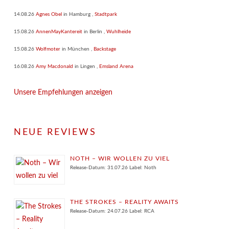
14.08.26
Agnes Obel
in
Hamburg
,
Stadtpark
15.08.26
AnnenMayKantereit
in
Berlin
,
Wuhlheide
15.08.26
Wolfmoter
in
München
,
Backstage
16.08.26
Amy Macdonald
in
Lingen
,
Emsland Arena
Unsere Empfehlungen anzeigen
NEUE REVIEWS
NOTH – WIR WOLLEN ZU VIEL
Release-Datum: 31.07.26 Label: Noth
THE STROKES – REALITY AWAITS
Release-Datum: 24.07.26 Label: RCA