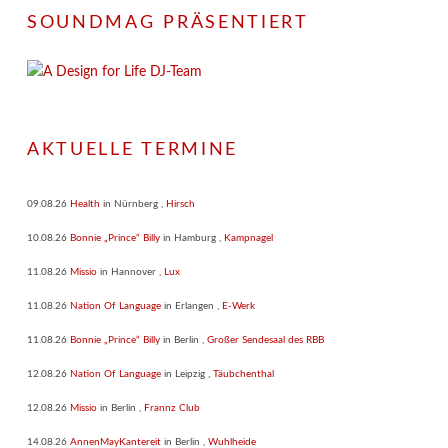
SOUNDMAG PRÄSENTIERT
AKTUELLE TERMINE
09.08.26
Health
in
Nürnberg
,
Hirsch
10.08.26
Bonnie „Prince“ Billy
in
Hamburg
,
Kampnagel
11.08.26
Missio
in
Hannover
,
Lux
11.08.26
Nation Of Language
in
Erlangen
,
E-Werk
11.08.26
Bonnie „Prince“ Billy
in
Berlin
,
Großer Sendesaal des RBB
12.08.26
Nation Of Language
in
Leipzig
,
Täubchenthal
12.08.26
Missio
in
Berlin
,
Frannz Club
14.08.26
AnnenMayKantereit
in
Berlin
,
Wuhlheide