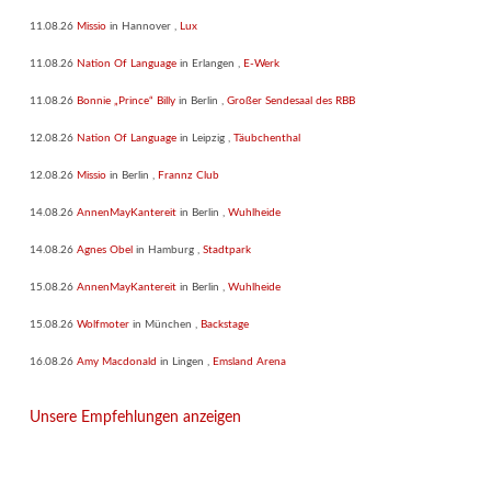
11.08.26
Missio
in
Hannover
,
Lux
11.08.26
Nation Of Language
in
Erlangen
,
E-Werk
11.08.26
Bonnie „Prince“ Billy
in
Berlin
,
Großer Sendesaal des RBB
12.08.26
Nation Of Language
in
Leipzig
,
Täubchenthal
12.08.26
Missio
in
Berlin
,
Frannz Club
14.08.26
AnnenMayKantereit
in
Berlin
,
Wuhlheide
14.08.26
Agnes Obel
in
Hamburg
,
Stadtpark
15.08.26
AnnenMayKantereit
in
Berlin
,
Wuhlheide
15.08.26
Wolfmoter
in
München
,
Backstage
16.08.26
Amy Macdonald
in
Lingen
,
Emsland Arena
Unsere Empfehlungen anzeigen