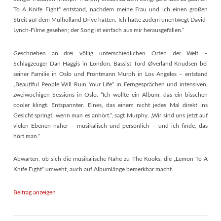
To A Knife Fight“ entstand, nachdem meine Frau und ich einen großen
Streit auf dem Mulholland Drive hatten. Ich hatte zudem unentwegt David-
Lynch-Filme gesehen; der Song ist einfach aus mir herausgefallen.“
Geschrieben an drei völlig unterschiedlichen Orten der Welt –
Schlagzeuger Dan Haggis in London, Bassist Tord Øverland Knudsen bei
seiner Familie in Oslo und Frontmann Murph in Los Angeles – entstand
„Beautiful People Will Ruin Your Life“ in Ferngesprächen und intensiven,
zweiwöchigen Sessions in Oslo. “Ich wollte ein Album, das ein bisschen
cooler klingt. Entspannter. Eines, das einem nicht jedes Mal direkt ins
Gesicht springt, wenn man es anhört.”, sagt Murphy. „Wir sind uns jetzt auf
vielen Ebenen näher – musikalisch und persönlich – und ich finde, das
hört man.“
Abwarten, ob sich die musikalische Nähe zu The Kooks, die „Lemon To A
Knife Fight“ umweht, auch auf Albumlänge bemerkbar macht.
Beitrag anzeigen