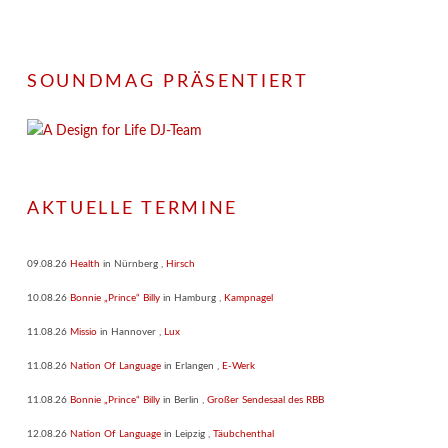
SOUNDMAG PRÄSENTIERT
AKTUELLE TERMINE
09.08.26
Health
in
Nürnberg
,
Hirsch
10.08.26
Bonnie „Prince“ Billy
in
Hamburg
,
Kampnagel
11.08.26
Missio
in
Hannover
,
Lux
11.08.26
Nation Of Language
in
Erlangen
,
E-Werk
11.08.26
Bonnie „Prince“ Billy
in
Berlin
,
Großer Sendesaal des RBB
12.08.26
Nation Of Language
in
Leipzig
,
Täubchenthal