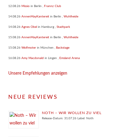
12.08.26
Missio
in
Berlin
,
Frannz Club
14.08.26
AnnenMayKantereit
in
Berlin
,
Wuhlheide
14.08.26
Agnes Obel
in
Hamburg
,
Stadtpark
15.08.26
AnnenMayKantereit
in
Berlin
,
Wuhlheide
15.08.26
Wolfmoter
in
München
,
Backstage
16.08.26
Amy Macdonald
in
Lingen
,
Emsland Arena
Unsere Empfehlungen anzeigen
NEUE REVIEWS
NOTH – WIR WOLLEN ZU VIEL
Release-Datum: 31.07.26 Label: Noth