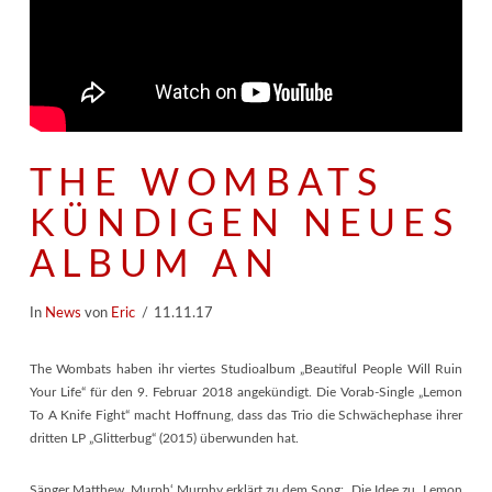
THE WOMBATS
KÜNDIGEN NEUES
ALBUM AN
In
News
von
Eric
11.11.17
The Wombats haben ihr viertes Studioalbum „Beautiful People Will Ruin
Your Life“ für den 9. Februar 2018 angekündigt. Die Vorab-Single „Lemon
To A Knife Fight“ macht Hoffnung, dass das Trio die Schwächephase ihrer
dritten LP „Glitterbug“ (2015) überwunden hat.
Sänger Matthew ‚Murph‘ Murphy erklärt zu dem Song: „Die Idee zu „Lemon