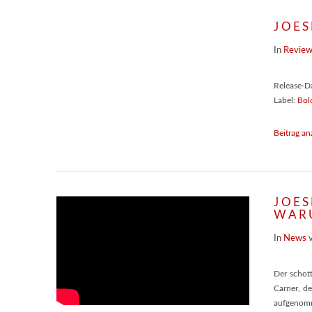
JOES
In
Revie
Release-D
Label:
Bol
Beitrag an
JOES
WAR
In
News
Der schot
Carner, d
aufgenomm