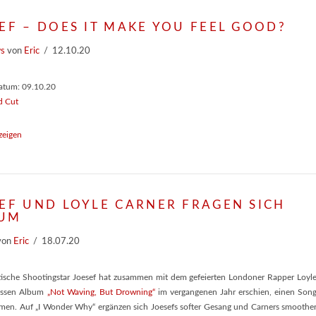
EF – DOES IT MAKE YOU FEEL GOOD?
ws
von
Eric
12.10.20
atum: 09.10.20
d Cut
zeigen
EF UND LOYLE CARNER FRAGEN SICH
UM
von
Eric
18.07.20
tische Shootingstar Joesef hat zusammen mit dem gefeierten Londoner Rapper Loyl
essen Album
„Not Waving, But Drowning“
im vergangenen Jahr erschien, einen Son
en. Auf „I Wonder Why“ ergänzen sich Joesefs softer Gesang und Carners smoothe