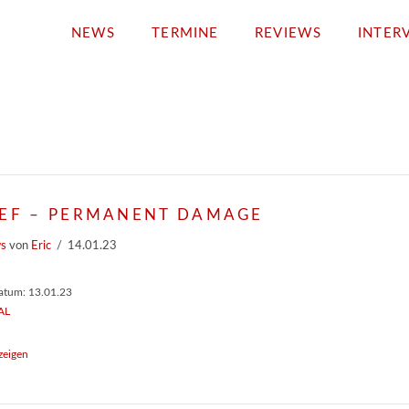
NEWS
TERMINE
REVIEWS
INTER
SEF – PERMANENT DAMAGE
ws
von
Eric
14.01.23
atum: 13.01.23
AL
zeigen