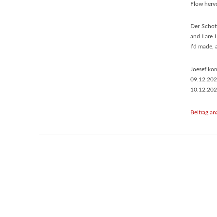
Flow herv
Der Schot
and I are 
I’d made, 
Joesef ko
09.12.202
10.12.2020
Beitrag an