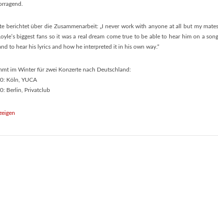
orragend.
te berichtet über die Zusammenarbeit: „I never work with anyone at all but my mate
Loyle’s biggest fans so it was a real dream come true to be able to hear him on a son
and to hear his lyrics and how he interpreted it in his own way.“
mmt im Winter für zwei Konzerte nach Deutschland:
0: Köln, YUCA
: Berlin, Privatclub
zeigen