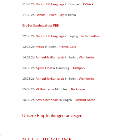
11.08.26
Nation Of Language
in
Erlangen
,
E-Werk
11.08.26
Bonnie „Prince“ Billy
in
Berlin
,
Großer Sendesaal des RBB
12.08.26
Nation Of Language
in
Leipzig
,
Täubchenthal
12.08.26
Missio
in
Berlin
,
Frannz Club
14.08.26
AnnenMayKantereit
in
Berlin
,
Wuhlheide
14.08.26
Agnes Obel
in
Hamburg
,
Stadtpark
15.08.26
AnnenMayKantereit
in
Berlin
,
Wuhlheide
15.08.26
Wolfmoter
in
München
,
Backstage
16.08.26
Amy Macdonald
in
Lingen
,
Emsland Arena
Unsere Empfehlungen anzeigen
e
g
r