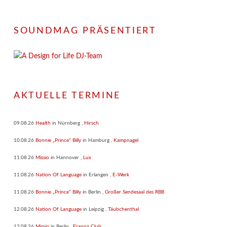
SOUNDMAG PRÄSENTIERT
AKTUELLE TERMINE
09.08.26
Health
in
Nürnberg
,
Hirsch
10.08.26
Bonnie „Prince“ Billy
in
Hamburg
,
Kampnagel
11.08.26
Missio
in
Hannover
,
Lux
11.08.26
Nation Of Language
in
Erlangen
,
E-Werk
11.08.26
Bonnie „Prince“ Billy
in
Berlin
,
Großer Sendesaal des RBB
12.08.26
Nation Of Language
in
Leipzig
,
Täubchenthal
12.08.26
Missio
in
Berlin
,
Frannz Club