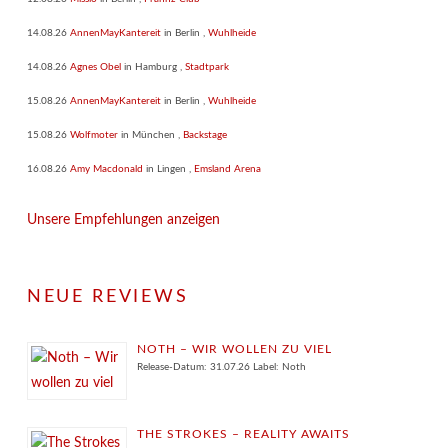
14.08.26
AnnenMayKantereit
in
Berlin
,
Wuhlheide
14.08.26
Agnes Obel
in
Hamburg
,
Stadtpark
15.08.26
AnnenMayKantereit
in
Berlin
,
Wuhlheide
15.08.26
Wolfmoter
in
München
,
Backstage
16.08.26
Amy Macdonald
in
Lingen
,
Emsland Arena
Unsere Empfehlungen anzeigen
NEUE REVIEWS
NOTH – WIR WOLLEN ZU VIEL
Release-Datum: 31.07.26 Label: Noth
THE STROKES – REALITY AWAITS