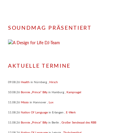
SOUNDMAG PRÄSENTIERT
AKTUELLE TERMINE
09.08.26
Health
in
Nürnberg
,
Hirsch
10.08.26
Bonnie „Prince“ Billy
in
Hamburg
,
Kampnagel
11.08.26
Missio
in
Hannover
,
Lux
11.08.26
Nation Of Language
in
Erlangen
,
E-Werk
11.08.26
Bonnie „Prince“ Billy
in
Berlin
,
Großer Sendesaal des RBB
12.08.26
Nation Of Language
in
Leipzig
,
Täubchenthal