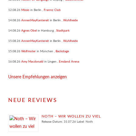
12.08.26
Missio
in
Berlin
,
Frannz Club
14.08.26
AnnenMayKantereit
in
Berlin
,
Wuhlheide
14.08.26
Agnes Obel
in
Hamburg
,
Stadtpark
15.08.26
AnnenMayKantereit
in
Berlin
,
Wuhlheide
15.08.26
Wolfmoter
in
München
,
Backstage
16.08.26
Amy Macdonald
in
Lingen
,
Emsland Arena
Unsere Empfehlungen anzeigen
NEUE REVIEWS
NOTH – WIR WOLLEN ZU VIEL
Release-Datum: 31.07.26 Label: Noth