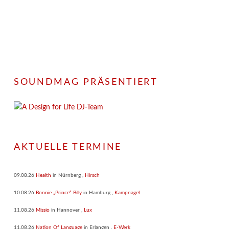
SOUNDMAG PRÄSENTIERT
AKTUELLE TERMINE
09.08.26
Health
in
Nürnberg
,
Hirsch
10.08.26
Bonnie „Prince“ Billy
in
Hamburg
,
Kampnagel
11.08.26
Missio
in
Hannover
,
Lux
11.08.26
Nation Of Language
in
Erlangen
,
E-Werk