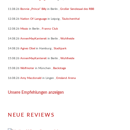
11.08.26
Bonnie „Prince“ Billy
in
Berlin
,
Großer Sendesaal des RBB
12.08.26
Nation Of Language
in
Leipzig
,
Täubchenthal
12.08.26
Missio
in
Berlin
,
Frannz Club
14.08.26
AnnenMayKantereit
in
Berlin
,
Wuhlheide
14.08.26
Agnes Obel
in
Hamburg
,
Stadtpark
15.08.26
AnnenMayKantereit
in
Berlin
,
Wuhlheide
15.08.26
Wolfmoter
in
München
,
Backstage
16.08.26
Amy Macdonald
in
Lingen
,
Emsland Arena
Unsere Empfehlungen anzeigen
NEUE REVIEWS