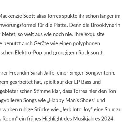
ackenzie Scott alias Torres spukte ihr schon länger im
hwörungsformel für die Platte. Denn die Brooklynerin
etet, so weit aus wie noch nie. Ihre exquisite
 sie benutzt auch Geräte wie einen polyphonen
ischen Elektro-Pop und grungigem Rock sorgt.
er Freundin Sarah Jaffe, einer Singer-Songwriterin,
nem gearbeitet hat, spielt auf der LP Bass und
 gebieterischen Stimme klar, dass Torres hier den Ton
wungvolleren Songs wie „Happy Man’s Shoes“ und
h wirken ruhige Stücke wie „Jerk Into Joy“ eine Spur zu
 Room“ ein frühes Highlight des Musikjahres 2024.