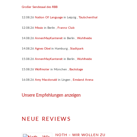
Großer Sendesaal des RBB
12.08.26
Nation Of Language
in
Leipzig
,
Täubchenthal
12.08.26
Missio
in
Berlin
,
Frannz Club
14.08.26
AnnenMayKantereit
in
Berlin
,
Wuhlheide
14.08.26
Agnes Obel
in
Hamburg
,
Stadtpark
15.08.26
AnnenMayKantereit
in
Berlin
,
Wuhlheide
15.08.26
Wolfmoter
in
München
,
Backstage
16.08.26
Amy Macdonald
in
Lingen
,
Emsland Arena
Unsere Empfehlungen anzeigen
NEUE REVIEWS
NOTH – WIR WOLLEN ZU