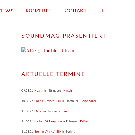
VIEWS
KONZERTE
KONTAKT
SOUNDMAG PRÄSENTIERT
AKTUELLE TERMINE
09.08.26
Health
in
Nürnberg
,
Hirsch
10.08.26
Bonnie „Prince“ Billy
in
Hamburg
,
Kampnagel
11.08.26
Missio
in
Hannover
,
Lux
11.08.26
Nation Of Language
in
Erlangen
,
E-Werk
11.08.26
Bonnie „Prince“ Billy
in
Berlin
,