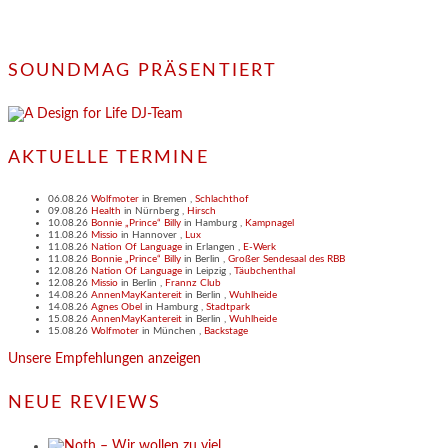
SOUNDMAG PRÄSENTIERT
AKTUELLE TERMINE
06.08.26
Wolfmoter
in
Bremen
,
Schlachthof
09.08.26
Health
in
Nürnberg
,
Hirsch
10.08.26
Bonnie „Prince“ Billy
in
Hamburg
,
Kampnagel
11.08.26
Missio
in
Hannover
,
Lux
11.08.26
Nation Of Language
in
Erlangen
,
E-Werk
11.08.26
Bonnie „Prince“ Billy
in
Berlin
,
Großer Sendesaal des RBB
12.08.26
Nation Of Language
in
Leipzig
,
Täubchenthal
12.08.26
Missio
in
Berlin
,
Frannz Club
14.08.26
AnnenMayKantereit
in
Berlin
,
Wuhlheide
14.08.26
Agnes Obel
in
Hamburg
,
Stadtpark
15.08.26
AnnenMayKantereit
in
Berlin
,
Wuhlheide
15.08.26
Wolfmoter
in
München
,
Backstage
Unsere Empfehlungen anzeigen
NEUE REVIEWS