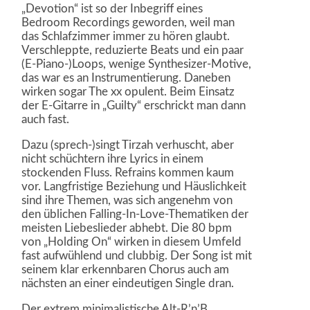
„Devotion“ ist so der Inbegriff eines
Bedroom Recordings geworden, weil man
das Schlafzimmer immer zu hören glaubt.
Verschleppte, reduzierte Beats und ein paar
(E-Piano-)Loops, wenige Synthesizer-Motive,
das war es an Instrumentierung. Daneben
wirken sogar The xx opulent. Beim Einsatz
der E-Gitarre in „Guilty“ erschrickt man dann
auch fast.
Dazu (sprech-)singt Tirzah verhuscht, aber
nicht schüchtern ihre Lyrics in einem
stockenden Fluss. Refrains kommen kaum
vor. Langfristige Beziehung und Häuslichkeit
sind ihre Themen, was sich angenehm von
den üblichen Falling-In-Love-Thematiken der
meisten Liebeslieder abhebt. Die 80 bpm
von „Holding On“ wirken in diesem Umfeld
fast aufwühlend und clubbig. Der Song ist mit
seinem klar erkennbaren Chorus auch am
nächsten an einer eindeutigen Single dran.
Der extrem minimalistische Alt-R’n’B