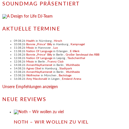
SOUNDMAG PRÄSENTIERT
AKTUELLE TERMINE
09.08.26
Health
in
Nürnberg
,
Hirsch
10.08.26
Bonnie „Prince“ Billy
in
Hamburg
,
Kampnagel
11.08.26
Missio
in
Hannover
,
Lux
11.08.26
Nation Of Language
in
Erlangen
,
E-Werk
11.08.26
Bonnie „Prince“ Billy
in
Berlin
,
Großer Sendesaal des RBB
12.08.26
Nation Of Language
in
Leipzig
,
Täubchenthal
12.08.26
Missio
in
Berlin
,
Frannz Club
14.08.26
AnnenMayKantereit
in
Berlin
,
Wuhlheide
14.08.26
Agnes Obel
in
Hamburg
,
Stadtpark
15.08.26
AnnenMayKantereit
in
Berlin
,
Wuhlheide
15.08.26
Wolfmoter
in
München
,
Backstage
16.08.26
Amy Macdonald
in
Lingen
,
Emsland Arena
Unsere Empfehlungen anzeigen
NEUE REVIEWS
NOTH – WIR WOLLEN ZU VIEL