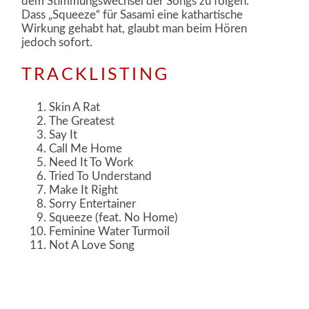
dem Stimmungswechsel der Songs zu folgen.
Dass „Squeeze“ für Sasami eine kathartische
Wirkung gehabt hat, glaubt man beim Hören
jedoch sofort.
TRACKLISTING
Skin A Rat
The Greatest
Say It
Call Me Home
Need It To Work
Tried To Understand
Make It Right
Sorry Entertainer
Squeeze (feat. No Home)
Feminine Water Turmoil
Not A Love Song