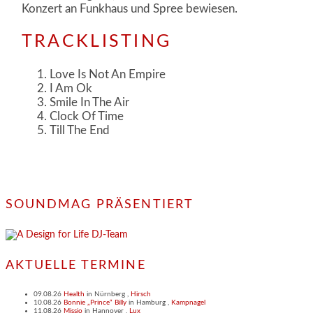
Konzert an Funkhaus und Spree bewiesen.
TRACKLISTING
Love Is Not An Empire
I Am Ok
Smile In The Air
Clock Of Time
Till The End
SOUNDMAG PRÄSENTIERT
AKTUELLE TERMINE
09.08.26
Health
in
Nürnberg
,
Hirsch
10.08.26
Bonnie „Prince“ Billy
in
Hamburg
,
Kampnagel
11.08.26
Missio
in
Hannover
,
Lux