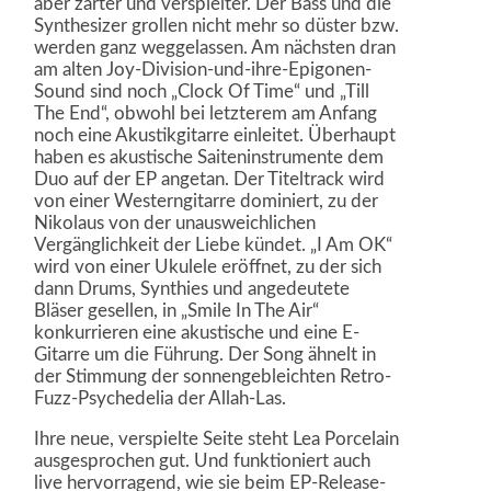
aber zarter und verspielter. Der Bass und die
Synthesizer grollen nicht mehr so düster bzw.
werden ganz weggelassen. Am nächsten dran
am alten Joy-Division-und-ihre-Epigonen-
Sound sind noch „Clock Of Time“ und „Till
The End“, obwohl bei letzterem am Anfang
noch eine Akustikgitarre einleitet. Überhaupt
haben es akustische Saiteninstrumente dem
Duo auf der EP angetan. Der Titeltrack wird
von einer Westerngitarre dominiert, zu der
Nikolaus von der unausweichlichen
Vergänglichkeit der Liebe kündet. „I Am OK“
wird von einer Ukulele eröffnet, zu der sich
dann Drums, Synthies und angedeutete
Bläser gesellen, in „Smile In The Air“
konkurrieren eine akustische und eine E-
Gitarre um die Führung. Der Song ähnelt in
der Stimmung der sonnengebleichten Retro-
Fuzz-Psychedelia der Allah-Las.
Ihre neue, verspielte Seite steht Lea Porcelain
ausgesprochen gut. Und funktioniert auch
live hervorragend, wie sie beim EP-Release-