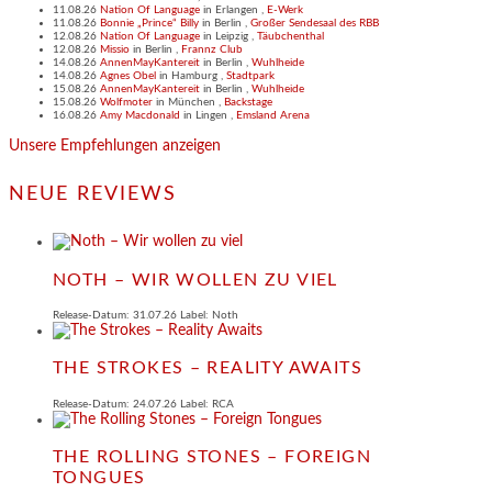
11.08.26
Nation Of Language
in
Erlangen
,
E-Werk
11.08.26
Bonnie „Prince“ Billy
in
Berlin
,
Großer Sendesaal des RBB
12.08.26
Nation Of Language
in
Leipzig
,
Täubchenthal
12.08.26
Missio
in
Berlin
,
Frannz Club
14.08.26
AnnenMayKantereit
in
Berlin
,
Wuhlheide
14.08.26
Agnes Obel
in
Hamburg
,
Stadtpark
15.08.26
AnnenMayKantereit
in
Berlin
,
Wuhlheide
15.08.26
Wolfmoter
in
München
,
Backstage
16.08.26
Amy Macdonald
in
Lingen
,
Emsland Arena
Unsere Empfehlungen anzeigen
NEUE REVIEWS
NOTH – WIR WOLLEN ZU VIEL
Release-Datum: 31.07.26 Label: Noth
THE STROKES – REALITY AWAITS
Release-Datum: 24.07.26 Label: RCA
THE ROLLING STONES – FOREIGN
TONGUES