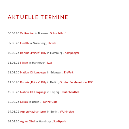
AKTUELLE TERMINE
06.08.26
Wolfmoter
in
Bremen
,
Schlachthof
09.08.26
Health
in
Nürnberg
,
Hirsch
10.08.26
Bonnie „Prince“ Billy
in
Hamburg
,
Kampnagel
11.08.26
Missio
in
Hannover
,
Lux
11.08.26
Nation Of Language
in
Erlangen
,
E-Werk
11.08.26
Bonnie „Prince“ Billy
in
Berlin
,
Großer Sendesaal des RBB
12.08.26
Nation Of Language
in
Leipzig
,
Täubchenthal
12.08.26
Missio
in
Berlin
,
Frannz Club
14.08.26
AnnenMayKantereit
in
Berlin
,
Wuhlheide
14.08.26
Agnes Obel
in
Hamburg
,
Stadtpark