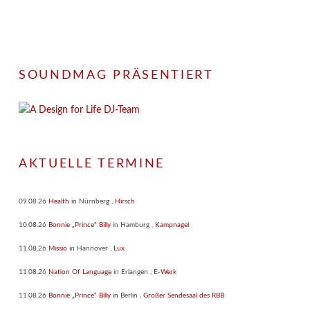
SOUNDMAG PRÄSENTIERT
AKTUELLE TERMINE
09.08.26
Health
in
Nürnberg
,
Hirsch
10.08.26
Bonnie „Prince“ Billy
in
Hamburg
,
Kampnagel
11.08.26
Missio
in
Hannover
,
Lux
11.08.26
Nation Of Language
in
Erlangen
,
E-Werk
11.08.26
Bonnie „Prince“ Billy
in
Berlin
,
Großer Sendesaal des RBB