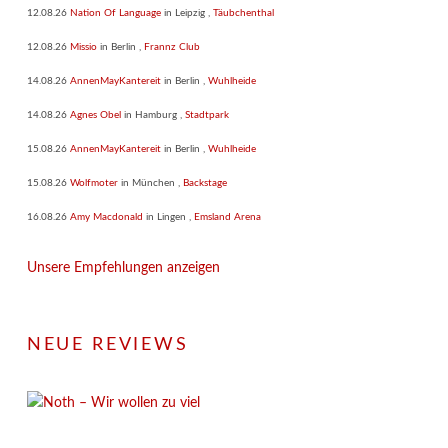
12.08.26
Nation Of Language
in
Leipzig
,
Täubchenthal
12.08.26
Missio
in
Berlin
,
Frannz Club
14.08.26
AnnenMayKantereit
in
Berlin
,
Wuhlheide
14.08.26
Agnes Obel
in
Hamburg
,
Stadtpark
15.08.26
AnnenMayKantereit
in
Berlin
,
Wuhlheide
15.08.26
Wolfmoter
in
München
,
Backstage
16.08.26
Amy Macdonald
in
Lingen
,
Emsland Arena
Unsere Empfehlungen anzeigen
NEUE REVIEWS