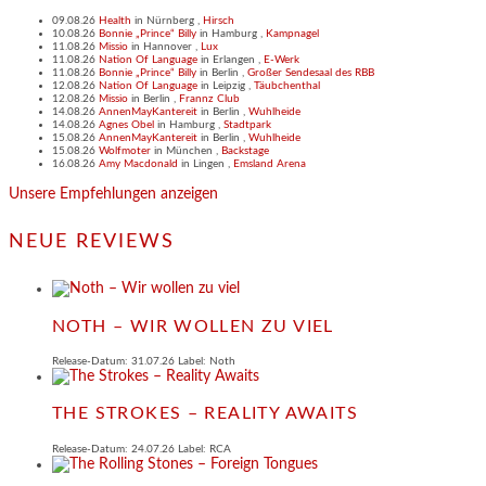
09.08.26
Health
in
Nürnberg
,
Hirsch
10.08.26
Bonnie „Prince“ Billy
in
Hamburg
,
Kampnagel
11.08.26
Missio
in
Hannover
,
Lux
11.08.26
Nation Of Language
in
Erlangen
,
E-Werk
11.08.26
Bonnie „Prince“ Billy
in
Berlin
,
Großer Sendesaal des RBB
12.08.26
Nation Of Language
in
Leipzig
,
Täubchenthal
12.08.26
Missio
in
Berlin
,
Frannz Club
14.08.26
AnnenMayKantereit
in
Berlin
,
Wuhlheide
14.08.26
Agnes Obel
in
Hamburg
,
Stadtpark
15.08.26
AnnenMayKantereit
in
Berlin
,
Wuhlheide
15.08.26
Wolfmoter
in
München
,
Backstage
16.08.26
Amy Macdonald
in
Lingen
,
Emsland Arena
Unsere Empfehlungen anzeigen
NEUE REVIEWS
NOTH – WIR WOLLEN ZU VIEL
Release-Datum: 31.07.26 Label: Noth
THE STROKES – REALITY AWAITS
Release-Datum: 24.07.26 Label: RCA