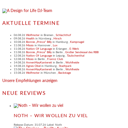
AKTUELLE TERMINE
06.08.26
Wolfmoter
in
Bremen
,
Schlachthof
09.08.26
Health
in
Nürnberg
,
Hirsch
10.08.26
Bonnie „Prince“ Billy
in
Hamburg
,
Kampnagel
11.08.26
Missio
in
Hannover
,
Lux
11.08.26
Nation Of Language
in
Erlangen
,
E-Werk
11.08.26
Bonnie „Prince“ Billy
in
Berlin
,
Großer Sendesaal des RBB
12.08.26
Nation Of Language
in
Leipzig
,
Täubchenthal
12.08.26
Missio
in
Berlin
,
Frannz Club
14.08.26
AnnenMayKantereit
in
Berlin
,
Wuhlheide
14.08.26
Agnes Obel
in
Hamburg
,
Stadtpark
15.08.26
AnnenMayKantereit
in
Berlin
,
Wuhlheide
15.08.26
Wolfmoter
in
München
,
Backstage
Unsere Empfehlungen anzeigen
NEUE REVIEWS
NOTH – WIR WOLLEN ZU VIEL
Release-Datum: 31.07.26 Label: Noth