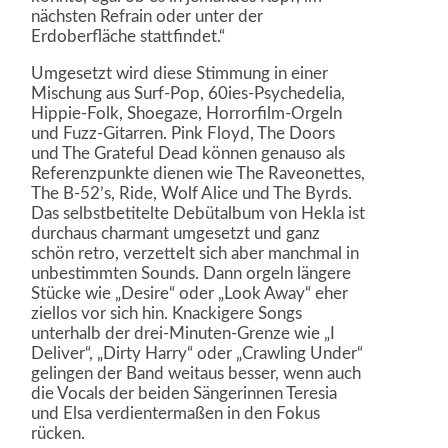
nächsten Refrain oder unter der
Erdoberfläche stattfindet.“
Umgesetzt wird diese Stimmung in einer
Mischung aus Surf-Pop, 60ies-Psychedelia,
Hippie-Folk, Shoegaze, Horrorfilm-Orgeln
und Fuzz-Gitarren. Pink Floyd, The Doors
und The Grateful Dead können genauso als
Referenzpunkte dienen wie The Raveonettes,
The B-52’s, Ride, Wolf Alice und The Byrds.
Das selbstbetitelte Debütalbum von Hekla ist
durchaus charmant umgesetzt und ganz
schön retro, verzettelt sich aber manchmal in
unbestimmten Sounds. Dann orgeln längere
Stücke wie „Desire“ oder „Look Away“ eher
ziellos vor sich hin. Knackigere Songs
unterhalb der drei-Minuten-Grenze wie „I
Deliver“, „Dirty Harry“ oder „Crawling Under“
gelingen der Band weitaus besser, wenn auch
die Vocals der beiden Sängerinnen Teresia
und Elsa verdientermaßen in den Fokus
rücken.