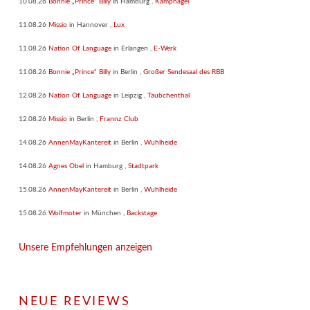
10.08.26
Bonnie „Prince“ Billy
in
Hamburg
,
Kampnagel
11.08.26
Missio
in
Hannover
,
Lux
11.08.26
Nation Of Language
in
Erlangen
,
E-Werk
11.08.26
Bonnie „Prince“ Billy
in
Berlin
,
Großer Sendesaal des RBB
12.08.26
Nation Of Language
in
Leipzig
,
Täubchenthal
12.08.26
Missio
in
Berlin
,
Frannz Club
14.08.26
AnnenMayKantereit
in
Berlin
,
Wuhlheide
14.08.26
Agnes Obel
in
Hamburg
,
Stadtpark
15.08.26
AnnenMayKantereit
in
Berlin
,
Wuhlheide
15.08.26
Wolfmoter
in
München
,
Backstage
Unsere Empfehlungen anzeigen
NEUE REVIEWS