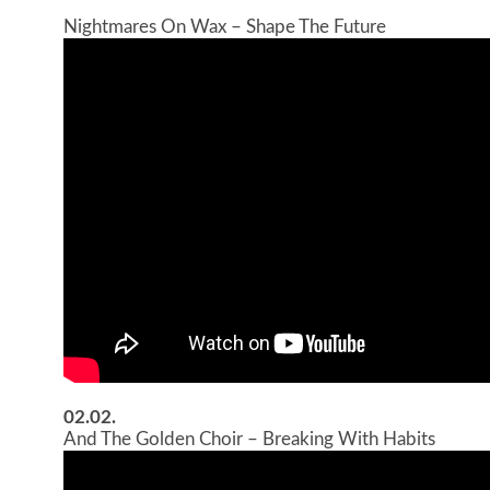
Nightmares On Wax – Shape The Future
02.02.
And The Golden Choir – Breaking With Habits