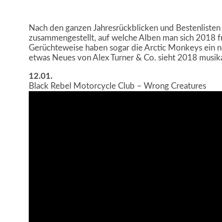
Nach den ganzen Jahresrückblicken und Bestenlisten 
zusammengestellt, auf welche Alben man sich 2018 fr
Gerüchteweise haben sogar die Arctic Monkeys ein n
etwas Neues von Alex Turner & Co. sieht 2018 musika
12.01.
Black Rebel Motorcycle Club – Wrong Creatures