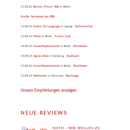
11.08.26
Bonnie „Prince“ Billy
in
Berlin
,
Großer Sendesaal des RBB
12.08.26
Nation Of Language
in
Leipzig
,
Täubchenthal
12.08.26
Missio
in
Berlin
,
Frannz Club
14.08.26
AnnenMayKantereit
in
Berlin
,
Wuhlheide
14.08.26
Agnes Obel
in
Hamburg
,
Stadtpark
15.08.26
AnnenMayKantereit
in
Berlin
,
Wuhlheide
15.08.26
Wolfmoter
in
München
,
Backstage
Unsere Empfehlungen anzeigen
NEUE REVIEWS
NOTH – WIR WOLLEN ZU