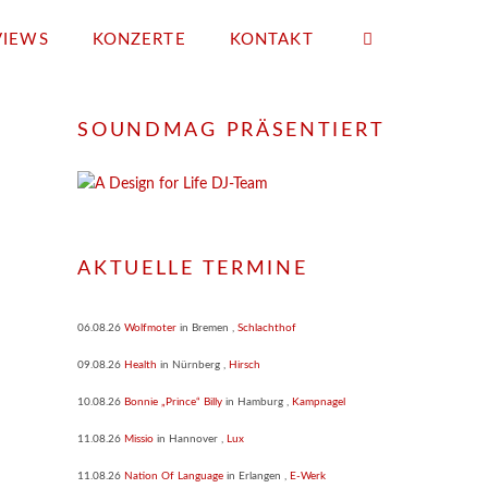
VIEWS
KONZERTE
KONTAKT
SOUNDMAG PRÄSENTIERT
AKTUELLE TERMINE
06.08.26
Wolfmoter
in
Bremen
,
Schlachthof
09.08.26
Health
in
Nürnberg
,
Hirsch
10.08.26
Bonnie „Prince“ Billy
in
Hamburg
,
Kampnagel
11.08.26
Missio
in
Hannover
,
Lux
11.08.26
Nation Of Language
in
Erlangen
,
E-Werk