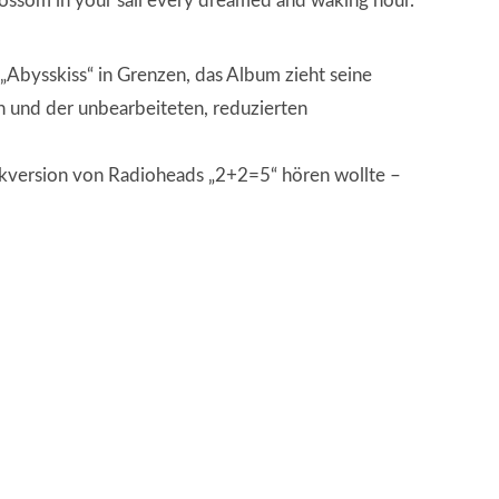
ll blossom in your sail every dreamed and waking hour.“
 „Abysskiss“ in Grenzen, das Album zieht seine
n und der unbearbeiteten, reduzierten
ikversion von Radioheads „2+2=5“ hören wollte –