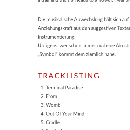
a trail and the trail leads to a flower. I wi
Die musikalische Abwechslung hält sich auf
Anziehungskraft aus den suggestiven Texte
Instrumentierung.
Übrigens: wer schon immer mal eine Akust
„Symbol“ kommt dem ziemlich nahe.
TRACKLISTING
Terminal Paradise
From
Womb
Out Of Your Mind
Cradle