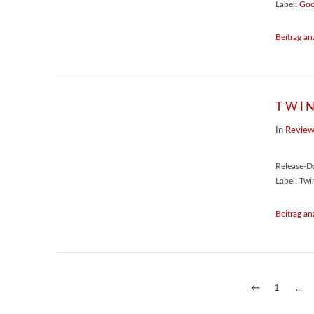
Label:
Goo
Beitrag an
TWIN
In
Revie
Release-D
Label: Twi
Beitrag an
←
1
...