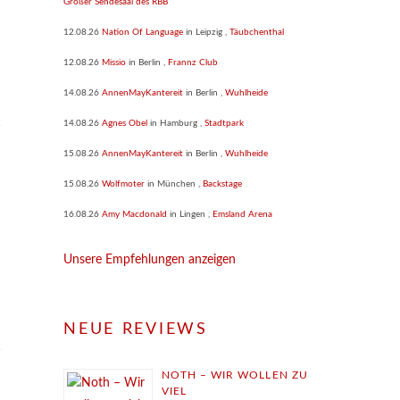
Großer Sendesaal des RBB
12.08.26
Nation Of Language
in
Leipzig
,
Täubchenthal
12.08.26
Missio
in
Berlin
,
Frannz Club
14.08.26
AnnenMayKantereit
in
Berlin
,
Wuhlheide
14.08.26
Agnes Obel
in
Hamburg
,
Stadtpark
15.08.26
AnnenMayKantereit
in
Berlin
,
Wuhlheide
15.08.26
Wolfmoter
in
München
,
Backstage
16.08.26
Amy Macdonald
in
Lingen
,
Emsland Arena
Unsere Empfehlungen anzeigen
NEUE REVIEWS
NOTH – WIR WOLLEN ZU
VIEL