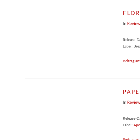
FLOR
In
Revie
Release-D
Label: Br
Beitrag an
PAPE
In
Revie
Release-D
Label:
Apo
Beitrag an