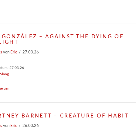
 GONZÁLEZ – AGAINST THE DYING OF
LIGHT
ws
von
Eric
27.03.26
atum: 27.03.26
ySlang
zeigen
TNEY BARNETT – CREATURE OF HABIT
ws
von
Eric
26.03.26