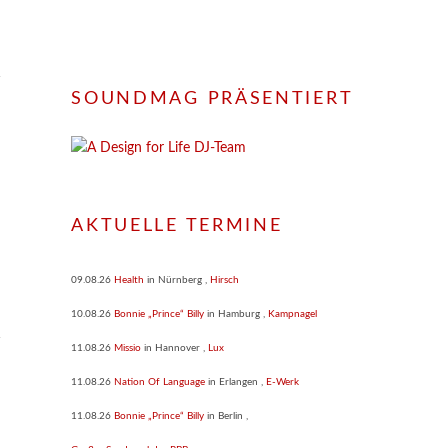
SOUNDMAG PRÄSENTIERT
AKTUELLE TERMINE
09.08.26
Health
in
Nürnberg
,
Hirsch
10.08.26
Bonnie „Prince“ Billy
in
Hamburg
,
Kampnagel
11.08.26
Missio
in
Hannover
,
Lux
11.08.26
Nation Of Language
in
Erlangen
,
E-Werk
11.08.26
Bonnie „Prince“ Billy
in
Berlin
,