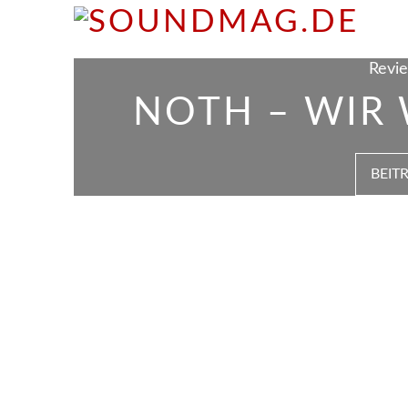
Revie
NOTH – WIR 
BEIT