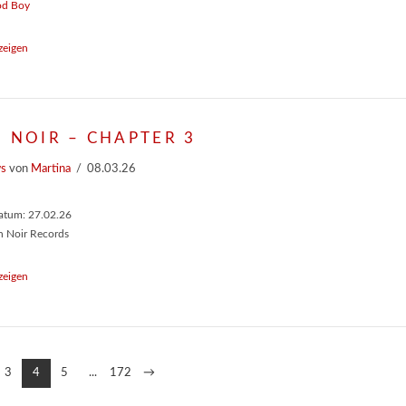
d Boy
zeigen
 NOIR – CHAPTER 3
ws
von
Martina
08.03.26
atum: 27.02.26
n Noir Records
zeigen
3
4
5
...
172
→