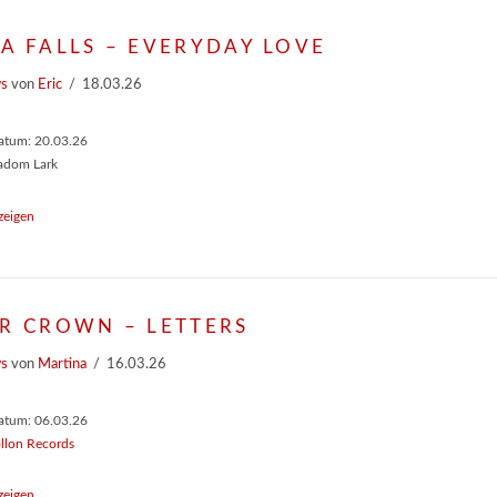
A FALLS – EVERYDAY LOVE
ws
von
Eric
18.03.26
atum: 20.03.26
eadom Lark
zeigen
R CROWN – LETTERS
ws
von
Martina
16.03.26
atum: 06.03.26
llon Records
zeigen