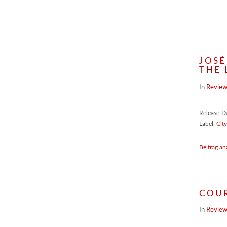
JOSÉ
THE 
In
Revie
Release-D
Label:
Cit
Beitrag an
COUR
In
Revie