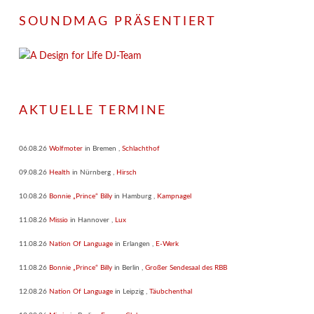
SOUNDMAG PRÄSENTIERT
AKTUELLE TERMINE
06.08.26
Wolfmoter
in
Bremen
,
Schlachthof
09.08.26
Health
in
Nürnberg
,
Hirsch
10.08.26
Bonnie „Prince“ Billy
in
Hamburg
,
Kampnagel
11.08.26
Missio
in
Hannover
,
Lux
11.08.26
Nation Of Language
in
Erlangen
,
E-Werk
11.08.26
Bonnie „Prince“ Billy
in
Berlin
,
Großer Sendesaal des RBB
12.08.26
Nation Of Language
in
Leipzig
,
Täubchenthal