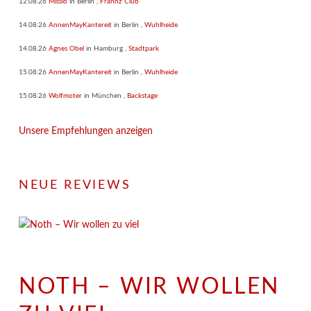
12.08.26
Missio
in
Berlin
,
Frannz Club
14.08.26
AnnenMayKantereit
in
Berlin
,
Wuhlheide
14.08.26
Agnes Obel
in
Hamburg
,
Stadtpark
15.08.26
AnnenMayKantereit
in
Berlin
,
Wuhlheide
15.08.26
Wolfmoter
in
München
,
Backstage
Unsere Empfehlungen anzeigen
NEUE REVIEWS
NOTH – WIR WOLLEN