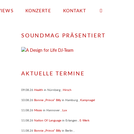
VIEWS
KONZERTE
KONTAKT
SOUNDMAG PRÄSENTIERT
AKTUELLE TERMINE
09.08.26
Health
in
Nürnberg
,
Hirsch
10.08.26
Bonnie „Prince“ Billy
in
Hamburg
,
Kampnagel
11.08.26
Missio
in
Hannover
,
Lux
11.08.26
Nation Of Language
in
Erlangen
,
E-Werk
11.08.26
Bonnie „Prince“ Billy
in
Berlin
,