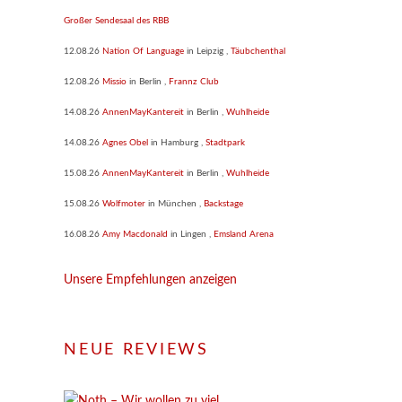
Großer Sendesaal des RBB
12.08.26
Nation Of Language
in
Leipzig
,
Täubchenthal
12.08.26
Missio
in
Berlin
,
Frannz Club
14.08.26
AnnenMayKantereit
in
Berlin
,
Wuhlheide
14.08.26
Agnes Obel
in
Hamburg
,
Stadtpark
15.08.26
AnnenMayKantereit
in
Berlin
,
Wuhlheide
15.08.26
Wolfmoter
in
München
,
Backstage
16.08.26
Amy Macdonald
in
Lingen
,
Emsland Arena
Unsere Empfehlungen anzeigen
NEUE REVIEWS