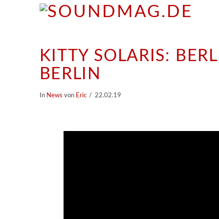
KITTY SOLARIS: BER
BERLIN
In
News
von
Eric
22.02.19