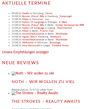
AKTUELLE TERMINE
09.08.26
Health
in
Nürnberg
,
Hirsch
10.08.26
Bonnie „Prince“ Billy
in
Hamburg
,
Kampnagel
11.08.26
Missio
in
Hannover
,
Lux
11.08.26
Nation Of Language
in
Erlangen
,
E-Werk
11.08.26
Bonnie „Prince“ Billy
in
Berlin
,
Großer Sendesaal des RBB
12.08.26
Nation Of Language
in
Leipzig
,
Täubchenthal
12.08.26
Missio
in
Berlin
,
Frannz Club
14.08.26
AnnenMayKantereit
in
Berlin
,
Wuhlheide
14.08.26
Agnes Obel
in
Hamburg
,
Stadtpark
15.08.26
AnnenMayKantereit
in
Berlin
,
Wuhlheide
15.08.26
Wolfmoter
in
München
,
Backstage
16.08.26
Amy Macdonald
in
Lingen
,
Emsland Arena
Unsere Empfehlungen anzeigen
NEUE REVIEWS
NOTH – WIR WOLLEN ZU VIEL
Release-Datum: 31.07.26 Label: Noth
THE STROKES – REALITY AWAITS