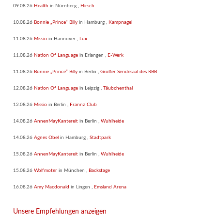
09.08.26
Health
in
Nürnberg
,
Hirsch
10.08.26
Bonnie „Prince“ Billy
in
Hamburg
,
Kampnagel
11.08.26
Missio
in
Hannover
,
Lux
11.08.26
Nation Of Language
in
Erlangen
,
E-Werk
11.08.26
Bonnie „Prince“ Billy
in
Berlin
,
Großer Sendesaal des RBB
12.08.26
Nation Of Language
in
Leipzig
,
Täubchenthal
12.08.26
Missio
in
Berlin
,
Frannz Club
14.08.26
AnnenMayKantereit
in
Berlin
,
Wuhlheide
14.08.26
Agnes Obel
in
Hamburg
,
Stadtpark
15.08.26
AnnenMayKantereit
in
Berlin
,
Wuhlheide
15.08.26
Wolfmoter
in
München
,
Backstage
16.08.26
Amy Macdonald
in
Lingen
,
Emsland Arena
Unsere Empfehlungen anzeigen