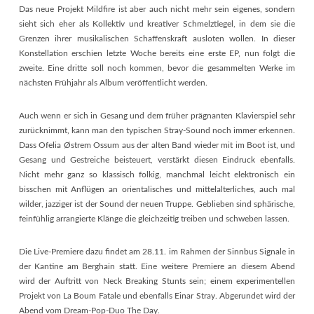
Das neue Projekt Mildfire ist aber auch nicht mehr sein eigenes, sondern
sieht sich eher als Kollektiv und kreativer Schmelztiegel, in dem sie die
Grenzen ihrer musikalischen Schaffenskraft ausloten wollen. In dieser
Konstellation erschien letzte Woche bereits eine erste EP, nun folgt die
zweite. Eine dritte soll noch kommen, bevor die gesammelten Werke im
nächsten Frühjahr als Album veröffentlicht werden.
Auch wenn er sich in Gesang und dem früher prägnanten Klavierspiel sehr
zurücknimmt, kann man den typischen Stray-Sound noch immer erkennen.
Dass Ofelia Østrem Ossum aus der alten Band wieder mit im Boot ist, und
Gesang und Gestreiche beisteuert, verstärkt diesen Eindruck ebenfalls.
Nicht mehr ganz so klassisch folkig, manchmal leicht elektronisch ein
bisschen mit Anflügen an orientalisches und mittelalterliches, auch mal
wilder, jazziger ist der Sound der neuen Truppe. Geblieben sind sphärische,
feinfühlig arrangierte Klänge die gleichzeitig treiben und schweben lassen.
Die Live-Premiere dazu findet am 28.11. im Rahmen der Sinnbus Signale in
der Kantine am Berghain statt. Eine weitere Premiere an diesem Abend
wird der Auftritt von Neck Breaking Stunts sein; einem experimentellen
Projekt von La Boum Fatale und ebenfalls Einar Stray. Abgerundet wird der
Abend vom Dream-Pop-Duo The Day.