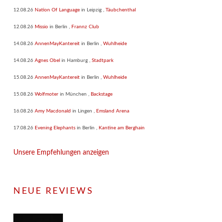
12.08.26
Nation Of Language
in
Leipzig
,
Täubchenthal
12.08.26
Missio
in
Berlin
,
Frannz Club
14.08.26
AnnenMayKantereit
in
Berlin
,
Wuhlheide
14.08.26
Agnes Obel
in
Hamburg
,
Stadtpark
15.08.26
AnnenMayKantereit
in
Berlin
,
Wuhlheide
15.08.26
Wolfmoter
in
München
,
Backstage
16.08.26
Amy Macdonald
in
Lingen
,
Emsland Arena
17.08.26
Evening Elephants
in
Berlin
,
Kantine am Berghain
Unsere Empfehlungen anzeigen
NEUE REVIEWS