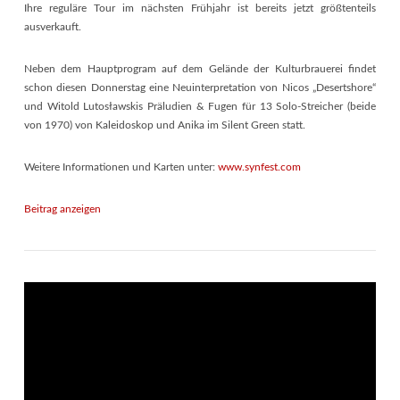
Ihre reguläre Tour im nächsten Frühjahr ist bereits jetzt größtenteils
ausverkauft.
Neben dem Hauptprogram auf dem Gelände der Kulturbrauerei findet
schon diesen Donnerstag eine Neuinterpretation von Nicos „Desertshore“
und Witold Lutosławskis Präludien & Fugen für 13 Solo-Streicher (beide
von 1970) von Kaleidoskop und Anika im Silent Green statt.
Weitere Informationen und Karten unter:
www.synfest.com
Beitrag anzeigen