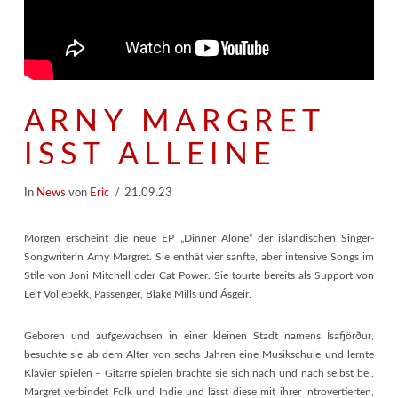
ARNY MARGRET
ISST ALLEINE
In
News
von
Eric
21.09.23
Morgen erscheint die neue EP „Dinner Alone“ der isländischen Singer-
Songwriterin Arny Margret. Sie enthät vier sanfte, aber intensive Songs im
Stile von Joni Mitchell oder Cat Power. Sie tourte bereits als Support von
Leif Vollebekk, Passenger, Blake Mills und Ásgeir.
Geboren und aufgewachsen in einer kleinen Stadt namens Ísafjörður,
besuchte sie ab dem Alter von sechs Jahren eine Musikschule und lernte
Klavier spielen – Gitarre spielen brachte sie sich nach und nach selbst bei.
Margret verbindet Folk und Indie und lässt diese mit ihrer introvertierten,