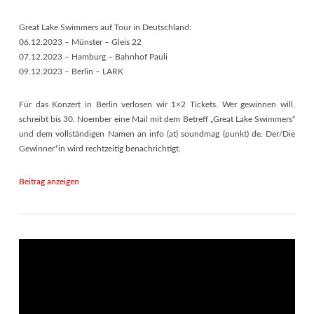
Great Lake Swimmers auf Tour in Deutschland:
06.12.2023 – Münster – Gleis 22
07.12.2023 – Hamburg – Bahnhof Pauli
09.12.2023 – Berlin – LARK
Für das Konzert in Berlin verlosen wir 1×2 Tickets. Wer gewinnen will,
schreibt bis 30. Noember eine Mail mit dem Betreff „Great Lake Swimmers“
und dem vollständigen Namen an info (at) soundmag (punkt) de. Der/Die
Gewinner*in wird rechtzeitig benachrichtigt.
Beitrag anzeigen