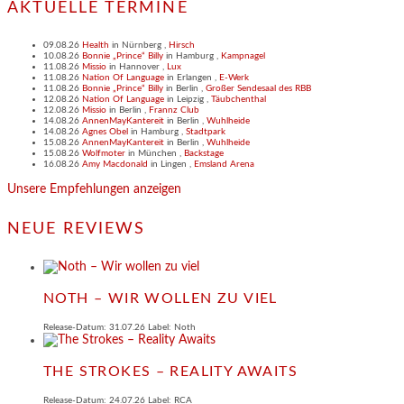
AKTUELLE TERMINE
09.08.26
Health
in
Nürnberg
,
Hirsch
10.08.26
Bonnie „Prince“ Billy
in
Hamburg
,
Kampnagel
11.08.26
Missio
in
Hannover
,
Lux
11.08.26
Nation Of Language
in
Erlangen
,
E-Werk
11.08.26
Bonnie „Prince“ Billy
in
Berlin
,
Großer Sendesaal des RBB
12.08.26
Nation Of Language
in
Leipzig
,
Täubchenthal
12.08.26
Missio
in
Berlin
,
Frannz Club
14.08.26
AnnenMayKantereit
in
Berlin
,
Wuhlheide
14.08.26
Agnes Obel
in
Hamburg
,
Stadtpark
15.08.26
AnnenMayKantereit
in
Berlin
,
Wuhlheide
15.08.26
Wolfmoter
in
München
,
Backstage
16.08.26
Amy Macdonald
in
Lingen
,
Emsland Arena
Unsere Empfehlungen anzeigen
NEUE REVIEWS
NOTH – WIR WOLLEN ZU VIEL
Release-Datum: 31.07.26 Label: Noth
THE STROKES – REALITY AWAITS
Release-Datum: 24.07.26 Label: RCA