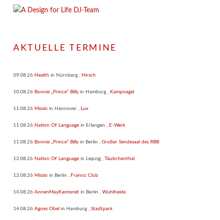
AKTUELLE TERMINE
09.08.26
Health
in
Nürnberg
,
Hirsch
10.08.26
Bonnie „Prince“ Billy
in
Hamburg
,
Kampnagel
11.08.26
Missio
in
Hannover
,
Lux
11.08.26
Nation Of Language
in
Erlangen
,
E-Werk
11.08.26
Bonnie „Prince“ Billy
in
Berlin
,
Großer Sendesaal des RBB
12.08.26
Nation Of Language
in
Leipzig
,
Täubchenthal
12.08.26
Missio
in
Berlin
,
Frannz Club
14.08.26
AnnenMayKantereit
in
Berlin
,
Wuhlheide
14.08.26
Agnes Obel
in
Hamburg
,
Stadtpark