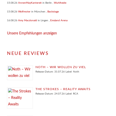
15.08.26
AnnenMayKantereit
in
Berlin
,
Wuhlheide
15.08.26
Wolfmoter
in
München
,
Backstage
16.08.26
Amy Macdonald
in
Lingen
,
Emsland Arena
Unsere Empfehlungen anzeigen
NEUE REVIEWS
NOTH – WIR WOLLEN ZU VIEL
Release-Datum: 31.07.26 Label: Noth
THE STROKES – REALITY AWAITS
Release-Datum: 24.07.26 Label: RCA