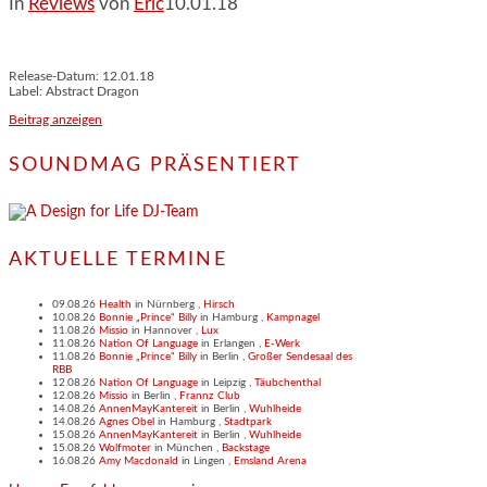
In
Reviews
von
Eric
10.01.18
Release-Datum: 12.01.18
Label: Abstract Dragon
Beitrag anzeigen
SOUNDMAG PRÄSENTIERT
AKTUELLE TERMINE
09.08.26
Health
in
Nürnberg
,
Hirsch
10.08.26
Bonnie „Prince“ Billy
in
Hamburg
,
Kampnagel
11.08.26
Missio
in
Hannover
,
Lux
11.08.26
Nation Of Language
in
Erlangen
,
E-Werk
11.08.26
Bonnie „Prince“ Billy
in
Berlin
,
Großer Sendesaal des
RBB
12.08.26
Nation Of Language
in
Leipzig
,
Täubchenthal
12.08.26
Missio
in
Berlin
,
Frannz Club
14.08.26
AnnenMayKantereit
in
Berlin
,
Wuhlheide
14.08.26
Agnes Obel
in
Hamburg
,
Stadtpark
15.08.26
AnnenMayKantereit
in
Berlin
,
Wuhlheide
15.08.26
Wolfmoter
in
München
,
Backstage
16.08.26
Amy Macdonald
in
Lingen
,
Emsland Arena