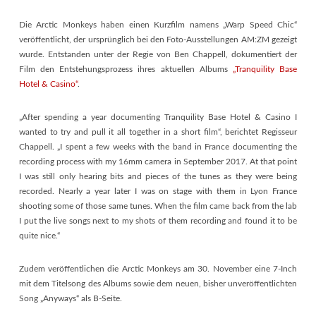
Die Arctic Monkeys haben einen Kurzfilm namens „Warp Speed Chic“
veröffentlicht, der ursprünglich bei den Foto-Ausstellungen AM:ZM gezeigt
wurde. Entstanden unter der Regie von Ben Chappell, dokumentiert der
Film den Entstehungsprozess ihres aktuellen Albums
„Tranquility Base
Hotel & Casino“
.
„After spending a year documenting Tranquility Base Hotel & Casino I
wanted to try and pull it all together in a short film“, berichtet Regisseur
Chappell. „I spent a few weeks with the band in France documenting the
recording process with my 16mm camera in September 2017. At that point
I was still only hearing bits and pieces of the tunes as they were being
recorded. Nearly a year later I was on stage with them in Lyon France
shooting some of those same tunes. When the film came back from the lab
I put the live songs next to my shots of them recording and found it to be
quite nice.“
Zudem veröffentlichen die Arctic Monkeys am 30. November eine 7-Inch
mit dem Titelsong des Albums sowie dem neuen, bisher unveröffentlichten
Song „Anyways“ als B-Seite.