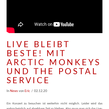
LIVE BLEIBT
BESTE! MIT
ARCTIC MONKEYS
UND THE POSTAL
SERVICE
In
News
von
Eric
02.12.20
Ein Konzert zu besuchen ist weiterhin nicht möglich. Leider wird das
wahrscheinlich auf absehbare Zeit so bleiben. Also muss man sich das Live-