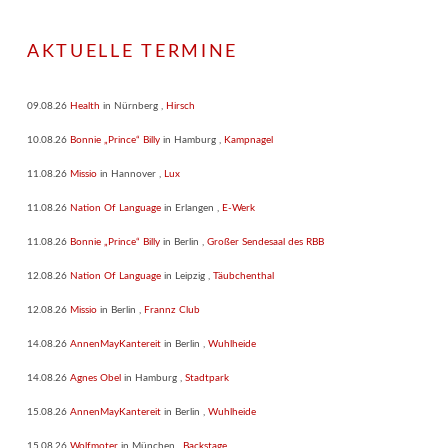
AKTUELLE TERMINE
09.08.26
Health
in
Nürnberg
,
Hirsch
10.08.26
Bonnie „Prince“ Billy
in
Hamburg
,
Kampnagel
11.08.26
Missio
in
Hannover
,
Lux
11.08.26
Nation Of Language
in
Erlangen
,
E-Werk
11.08.26
Bonnie „Prince“ Billy
in
Berlin
,
Großer Sendesaal des RBB
12.08.26
Nation Of Language
in
Leipzig
,
Täubchenthal
12.08.26
Missio
in
Berlin
,
Frannz Club
14.08.26
AnnenMayKantereit
in
Berlin
,
Wuhlheide
14.08.26
Agnes Obel
in
Hamburg
,
Stadtpark
15.08.26
AnnenMayKantereit
in
Berlin
,
Wuhlheide
15.08.26
Wolfmoter
in
München
,
Backstage