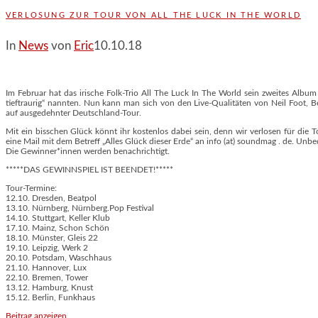
VERLOSUNG ZUR TOUR VON ALL THE LUCK IN THE WORLD
In
News
von
Eric
10.10.18
Im Februar hat das irische Folk-Trio All The Luck In The World sein zweites Albu
tieftraurig“ nannten. Nun kann man sich von den Live-Qualitäten von Neil Foot, 
auf ausgedehnter Deutschland-Tour.
Mit ein bisschen Glück könnt ihr kostenlos dabei sein, denn wir verlosen für die 
eine Mail mit dem Betreff „Alles Glück dieser Erde“ an info (at) soundmag . de. Un
Die Gewinner*innen werden benachrichtigt.
*****DAS GEWINNSPIEL IST BEENDET!*****
Tour-Termine:
12.10. Dresden, Beatpol
13.10. Nürnberg, Nürnberg.Pop Festival
14.10. Stuttgart, Keller Klub
17.10. Mainz, Schon Schön
18.10. Münster, Gleis 22
19.10. Leipzig, Werk 2
20.10. Potsdam, Waschhaus
21.10. Hannover, Lux
22.10. Bremen, Tower
13.12. Hamburg, Knust
15.12. Berlin, Funkhaus
Beitrag anzeigen