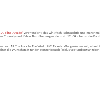
m
„A Blind Arcade“
veröffentlicht, das wir „frisch, sehnsüchtig und manchmal
Ben Connolly und Kelvin Barr überzeugen, denn ab 12. Oktober ist die Band
Tour von All The Luck In The World 2×2 Tickets. Wer gewinnen will, schreibt
bedingt die Wunschstadt für den Konzertbesuch (exklusive Nürnberg) angeben!