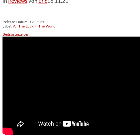
In
Reviews
von
Eric
16.11.21
Release-Datum: 12.11.21
Label:
All The Luck In The World
Beitrag anzeigen