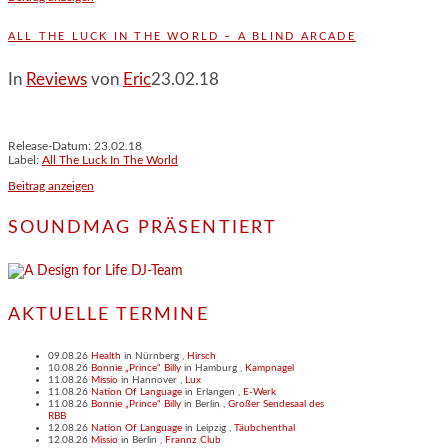
ALL THE LUCK IN THE WORLD – A BLIND ARCADE
In
Reviews
von
Eric
23.02.18
Release-Datum: 23.02.18
Label:
All The Luck In The World
Beitrag anzeigen
SOUNDMAG PRÄSENTIERT
AKTUELLE TERMINE
09.08.26
Health
in
Nürnberg
,
Hirsch
10.08.26
Bonnie „Prince“ Billy
in
Hamburg
,
Kampnagel
11.08.26
Missio
in
Hannover
,
Lux
11.08.26
Nation Of Language
in
Erlangen
,
E-Werk
11.08.26
Bonnie „Prince“ Billy
in
Berlin
,
Großer Sendesaal des
RBB
12.08.26
Nation Of Language
in
Leipzig
,
Täubchenthal
12.08.26
Missio
in
Berlin
,
Frannz Club