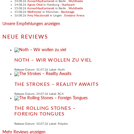
14.08.26
AnnenMayKantereit
in
Berlin
,
Wuhlheide
14.08.26
Agnes Obel
in
Hamburg
,
Stadtpark
15.08.26
AnnenMayKantereit
in
Berlin
,
Wuhlheide
15.08.26
Wolfmoter
in
München
,
Backstage
16.08.26
Amy Macdonald
in
Lingen
,
Emsland Arena
Unsere Empfehlungen anzeigen
NEUE REVIEWS
NOTH – WIR WOLLEN ZU VIEL
Release-Datum: 31.07.26 Label: Noth
THE STROKES – REALITY AWAITS
Release-Datum: 24.07.26 Label: RCA
THE ROLLING STONES –
FOREIGN TONGUES
Release-Datum: 10.07.26 Label: Polydor
Mehr Reviews anzeigen