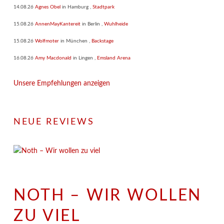
14.08.26
Agnes Obel
in
Hamburg
,
Stadtpark
15.08.26
AnnenMayKantereit
in
Berlin
,
Wuhlheide
15.08.26
Wolfmoter
in
München
,
Backstage
16.08.26
Amy Macdonald
in
Lingen
,
Emsland Arena
Unsere Empfehlungen anzeigen
NEUE REVIEWS
NOTH – WIR WOLLEN
ZU VIEL