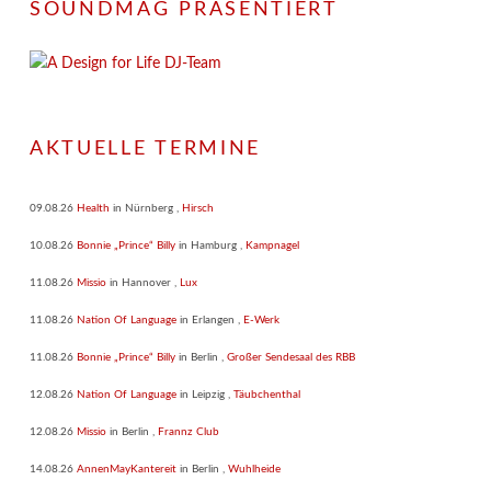
SOUNDMAG PRÄSENTIERT
AKTUELLE TERMINE
09.08.26
Health
in
Nürnberg
,
Hirsch
10.08.26
Bonnie „Prince“ Billy
in
Hamburg
,
Kampnagel
11.08.26
Missio
in
Hannover
,
Lux
11.08.26
Nation Of Language
in
Erlangen
,
E-Werk
11.08.26
Bonnie „Prince“ Billy
in
Berlin
,
Großer Sendesaal des RBB
12.08.26
Nation Of Language
in
Leipzig
,
Täubchenthal
12.08.26
Missio
in
Berlin
,
Frannz Club
14.08.26
AnnenMayKantereit
in
Berlin
,
Wuhlheide