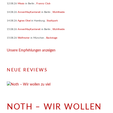
12.08.26
Missio
in
Berlin
,
Frannz Club
14.08.26
AnnenMayKantereit
in
Berlin
,
Wuhlheide
14.08.26
Agnes Obel
in
Hamburg
,
Stadtpark
15.08.26
AnnenMayKantereit
in
Berlin
,
Wuhlheide
15.08.26
Wolfmoter
in
München
,
Backstage
Unsere Empfehlungen anzeigen
NEUE REVIEWS
NOTH – WIR WOLLEN