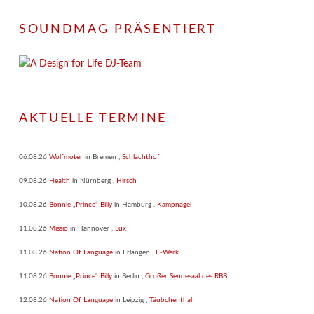
SOUNDMAG PRÄSENTIERT
AKTUELLE TERMINE
06.08.26
Wolfmoter
in
Bremen
,
Schlachthof
09.08.26
Health
in
Nürnberg
,
Hirsch
10.08.26
Bonnie „Prince“ Billy
in
Hamburg
,
Kampnagel
11.08.26
Missio
in
Hannover
,
Lux
11.08.26
Nation Of Language
in
Erlangen
,
E-Werk
11.08.26
Bonnie „Prince“ Billy
in
Berlin
,
Großer Sendesaal des RBB
12.08.26
Nation Of Language
in
Leipzig
,
Täubchenthal