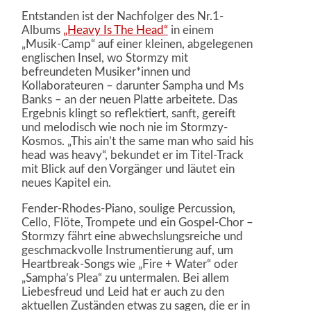
Entstanden ist der Nachfolger des Nr.1-
Albums
„Heavy Is The Head“
in einem
„Musik-Camp“ auf einer kleinen, abgelegenen
englischen Insel, wo Stormzy mit
befreundeten Musiker*innen und
Kollaborateuren – darunter Sampha und Ms
Banks – an der neuen Platte arbeitete. Das
Ergebnis klingt so reflektiert, sanft, gereift
und melodisch wie noch nie im Stormzy-
Kosmos. „This ain’t the same man who said his
head was heavy“, bekundet er im Titel-Track
mit Blick auf den Vorgänger und läutet ein
neues Kapitel ein.
Fender-Rhodes-Piano, soulige Percussion,
Cello, Flöte, Trompete und ein Gospel-Chor –
Stormzy fährt eine abwechslungsreiche und
geschmackvolle Instrumentierung auf, um
Heartbreak-Songs wie „Fire + Water“ oder
„Sampha’s Plea“ zu untermalen. Bei allem
Liebesfreud und Leid hat er auch zu den
aktuellen Zuständen etwas zu sagen, die er in