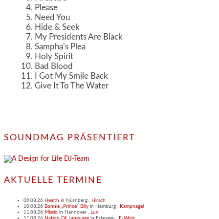
Please
Need You
Hide & Seek
My Presidents Are Black
Sampha’s Plea
Holy Spirit
Bad Blood
I Got My Smile Back
Give It To The Water
SOUNDMAG PRÄSENTIERT
AKTUELLE TERMINE
09.08.26
Health
in
Nürnberg
,
Hirsch
10.08.26
Bonnie „Prince“ Billy
in
Hamburg
,
Kampnagel
11.08.26
Missio
in
Hannover
,
Lux
11.08.26
Nation Of Language
in
Erlangen
,
E-Werk