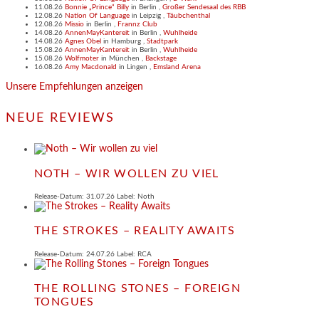
11.08.26
Bonnie „Prince“ Billy
in
Berlin
,
Großer Sendesaal des RBB
12.08.26
Nation Of Language
in
Leipzig
,
Täubchenthal
12.08.26
Missio
in
Berlin
,
Frannz Club
14.08.26
AnnenMayKantereit
in
Berlin
,
Wuhlheide
14.08.26
Agnes Obel
in
Hamburg
,
Stadtpark
15.08.26
AnnenMayKantereit
in
Berlin
,
Wuhlheide
15.08.26
Wolfmoter
in
München
,
Backstage
16.08.26
Amy Macdonald
in
Lingen
,
Emsland Arena
Unsere Empfehlungen anzeigen
NEUE REVIEWS
NOTH – WIR WOLLEN ZU VIEL
Release-Datum: 31.07.26 Label: Noth
THE STROKES – REALITY AWAITS
Release-Datum: 24.07.26 Label: RCA
THE ROLLING STONES – FOREIGN
TONGUES