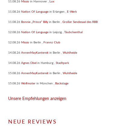
11.08.26
Missio
in
Hannover
,
Lux
11.08.26
Nation Of Language
in
Erlangen
,
E-Werk
11.08.26
Bonnie „Prince“ Billy
in
Berlin
,
Großer Sendesaal des RBB
12.08.26
Nation Of Language
in
Leipzig
,
Täubchenthal
12.08.26
Missio
in
Berlin
,
Frannz Club
14.08.26
AnnenMayKantereit
in
Berlin
,
Wuhlheide
14.08.26
Agnes Obel
in
Hamburg
,
Stadtpark
15.08.26
AnnenMayKantereit
in
Berlin
,
Wuhlheide
15.08.26
Wolfmoter
in
München
,
Backstage
Unsere Empfehlungen anzeigen
NEUE REVIEWS