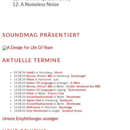
A Noiseless Noise
SOUNDMAG PRÄSENTIERT
AKTUELLE TERMINE
09.08.26
Health
in
Nürnberg
,
Hirsch
10.08.26
Bonnie „Prince“ Billy
in
Hamburg
,
Kampnagel
11.08.26
Missio
in
Hannover
,
Lux
11.08.26
Nation Of Language
in
Erlangen
,
E-Werk
11.08.26
Bonnie „Prince“ Billy
in
Berlin
,
Großer Sendesaal des RBB
12.08.26
Nation Of Language
in
Leipzig
,
Täubchenthal
12.08.26
Missio
in
Berlin
,
Frannz Club
14.08.26
AnnenMayKantereit
in
Berlin
,
Wuhlheide
14.08.26
Agnes Obel
in
Hamburg
,
Stadtpark
15.08.26
AnnenMayKantereit
in
Berlin
,
Wuhlheide
15.08.26
Wolfmoter
in
München
,
Backstage
16.08.26
Amy Macdonald
in
Lingen
,
Emsland Arena
Unsere Empfehlungen anzeigen