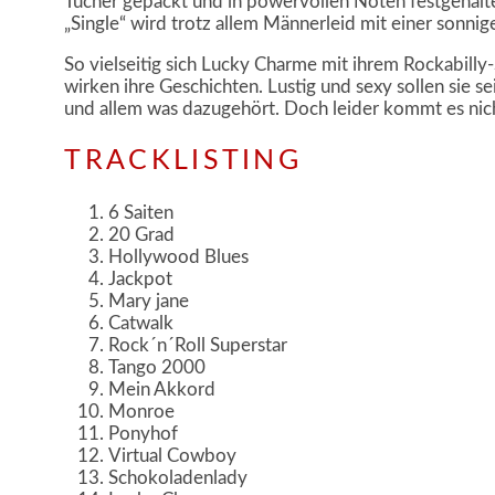
Tücher gepackt und in powervollen Noten festgehalt
„Single“ wird trotz allem Männerleid mit einer sonni
So vielseitig sich Lucky Charme mit ihrem Rockabilly
wirken ihre Geschichten. Lustig und sexy sollen sie se
und allem was dazugehört. Doch leider kommt es nic
TRACKLISTING
6 Saiten
20 Grad
Hollywood Blues
Jackpot
Mary jane
Catwalk
Rock´n´Roll Superstar
Tango 2000
Mein Akkord
Monroe
Ponyhof
Virtual Cowboy
Schokoladenlady