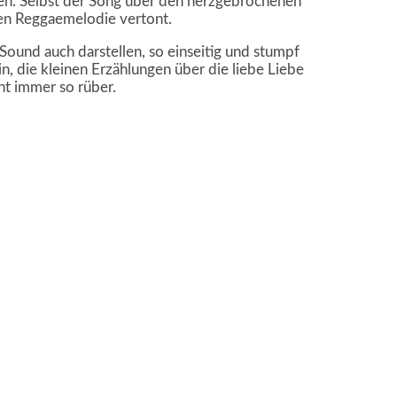
en. Selbst der Song über den herzgebrochenen
gen Reggaemelodie vertont.
-Sound auch darstellen, so einseitig und stumpf
in, die kleinen Erzählungen über die liebe Liebe
ht immer so rüber.