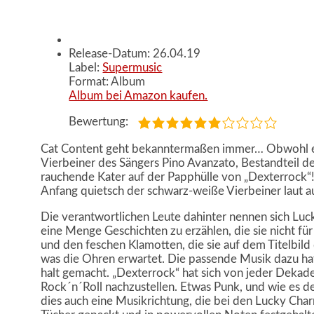
Release-Datum: 26.04.19
Label:
Supermusic
Format: Album
Album bei Amazon kaufen.
Bewertung:
Cat Content geht bekanntermaßen immer… Obwohl ei
Vierbeiner des Sängers Pino Avanzato, Bestandteil des
rauchende Kater auf der Papphülle von „Dexterrock“!
Anfang quietsch der schwarz-weiße Vierbeiner laut au
Die verantwortlichen Leute dahinter nennen sich L
eine Menge Geschichten zu erzählen, die sie nicht f
und den feschen Klamotten, die sie auf dem Titelbild 
was die Ohren erwartet. Die passende Musik dazu hat
halt gemacht. „Dexterrock“ hat sich von jeder Deka
Rock´n´Roll nachzustellen. Etwas Punk, und wie es de
dies auch eine Musikrichtung, die bei den Lucky Charm