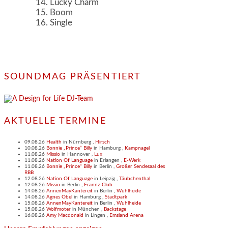
Lucky Charm
Boom
Single
SOUNDMAG PRÄSENTIERT
AKTUELLE TERMINE
09.08.26
Health
in
Nürnberg
,
Hirsch
10.08.26
Bonnie „Prince“ Billy
in
Hamburg
,
Kampnagel
11.08.26
Missio
in
Hannover
,
Lux
11.08.26
Nation Of Language
in
Erlangen
,
E-Werk
11.08.26
Bonnie „Prince“ Billy
in
Berlin
,
Großer Sendesaal des
RBB
12.08.26
Nation Of Language
in
Leipzig
,
Täubchenthal
12.08.26
Missio
in
Berlin
,
Frannz Club
14.08.26
AnnenMayKantereit
in
Berlin
,
Wuhlheide
14.08.26
Agnes Obel
in
Hamburg
,
Stadtpark
15.08.26
AnnenMayKantereit
in
Berlin
,
Wuhlheide
15.08.26
Wolfmoter
in
München
,
Backstage
16.08.26
Amy Macdonald
in
Lingen
,
Emsland Arena