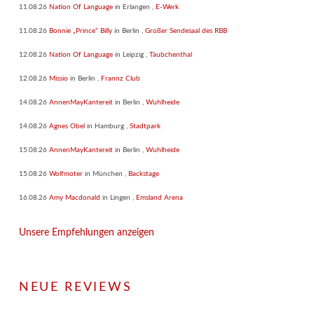
11.08.26
Nation Of Language
in
Erlangen
,
E-Werk
11.08.26
Bonnie „Prince“ Billy
in
Berlin
,
Großer Sendesaal des RBB
12.08.26
Nation Of Language
in
Leipzig
,
Täubchenthal
12.08.26
Missio
in
Berlin
,
Frannz Club
14.08.26
AnnenMayKantereit
in
Berlin
,
Wuhlheide
14.08.26
Agnes Obel
in
Hamburg
,
Stadtpark
15.08.26
AnnenMayKantereit
in
Berlin
,
Wuhlheide
15.08.26
Wolfmoter
in
München
,
Backstage
16.08.26
Amy Macdonald
in
Lingen
,
Emsland Arena
Unsere Empfehlungen anzeigen
NEUE REVIEWS