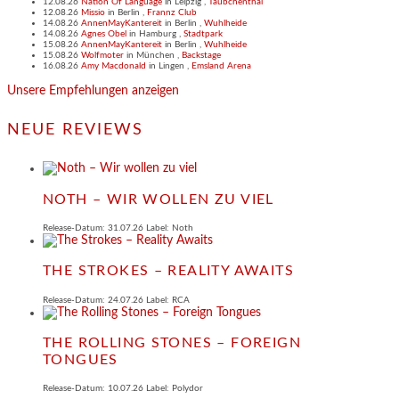
12.08.26
Nation Of Language
in
Leipzig
,
Täubchenthal
12.08.26
Missio
in
Berlin
,
Frannz Club
14.08.26
AnnenMayKantereit
in
Berlin
,
Wuhlheide
14.08.26
Agnes Obel
in
Hamburg
,
Stadtpark
15.08.26
AnnenMayKantereit
in
Berlin
,
Wuhlheide
15.08.26
Wolfmoter
in
München
,
Backstage
16.08.26
Amy Macdonald
in
Lingen
,
Emsland Arena
Unsere Empfehlungen anzeigen
NEUE REVIEWS
NOTH – WIR WOLLEN ZU VIEL
Release-Datum: 31.07.26 Label: Noth
THE STROKES – REALITY AWAITS
Release-Datum: 24.07.26 Label: RCA
THE ROLLING STONES – FOREIGN
TONGUES
Release-Datum: 10.07.26 Label: Polydor