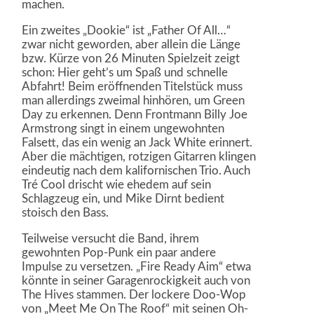
machen.
Ein zweites „Dookie“ ist „Father Of All…“
zwar nicht geworden, aber allein die Länge
bzw. Kürze von 26 Minuten Spielzeit zeigt
schon: Hier geht’s um Spaß und schnelle
Abfahrt! Beim eröffnenden Titelstück muss
man allerdings zweimal hinhören, um Green
Day zu erkennen. Denn Frontmann Billy Joe
Armstrong singt in einem ungewohnten
Falsett, das ein wenig an Jack White erinnert.
Aber die mächtigen, rotzigen Gitarren klingen
eindeutig nach dem kalifornischen Trio. Auch
Tré Cool drischt wie ehedem auf sein
Schlagzeug ein, und Mike Dirnt bedient
stoisch den Bass.
Teilweise versucht die Band, ihrem
gewohnten Pop-Punk ein paar andere
Impulse zu versetzen. „Fire Ready Aim“ etwa
könnte in seiner Garagenrockigkeit auch von
The Hives stammen. Der lockere Doo-Wop
von „Meet Me On The Roof“ mit seinen Oh-