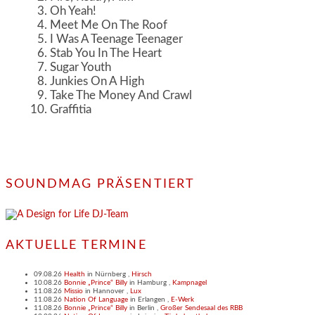
Oh Yeah!
Meet Me On The Roof
I Was A Teenage Teenager
Stab You In The Heart
Sugar Youth
Junkies On A High
Take The Money And Crawl
Graffitia
SOUNDMAG PRÄSENTIERT
AKTUELLE TERMINE
09.08.26
Health
in
Nürnberg
,
Hirsch
10.08.26
Bonnie „Prince“ Billy
in
Hamburg
,
Kampnagel
11.08.26
Missio
in
Hannover
,
Lux
11.08.26
Nation Of Language
in
Erlangen
,
E-Werk
11.08.26
Bonnie „Prince“ Billy
in
Berlin
,
Großer Sendesaal des RBB