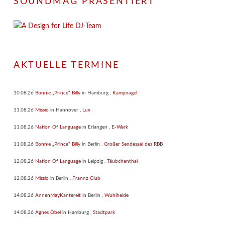
SOUNDMAG PRÄSENTIERT
AKTUELLE TERMINE
10.08.26
Bonnie „Prince“ Billy
in
Hamburg
,
Kampnagel
11.08.26
Missio
in
Hannover
,
Lux
11.08.26
Nation Of Language
in
Erlangen
,
E-Werk
11.08.26
Bonnie „Prince“ Billy
in
Berlin
,
Großer Sendesaal des RBB
12.08.26
Nation Of Language
in
Leipzig
,
Täubchenthal
12.08.26
Missio
in
Berlin
,
Frannz Club
14.08.26
AnnenMayKantereit
in
Berlin
,
Wuhlheide
14.08.26
Agnes Obel
in
Hamburg
,
Stadtpark