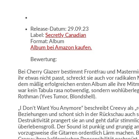
Release-Datum: 29.09.23
Label:
Secretly Canadian
Format: Album
Album bei Amazon kaufen.
Bewertung:
Bei Cherry Glazerr bestimmt Frontfrau und Mastermi
ihr etwas nicht passt, schreckt sie auch vor radikale
dem mäßig erfolgreichen ersten Album alle ihre Mit
war kein Tabula rasa notwendig, sondern wohlüberl
Rothman (Yves Tumor, Blondshell).
„I Don’t Want You Anymore“ beschreibt Creevy als „re
Beziehungen und schont sich in der Rückschau auch se
Destruktivität prangert sie an und geht dafür stimmlich
überlebensgroß. Der Sound ist punkig und grungig a
vorzugsweise die Gitarren ordentlich Lärm machen. B