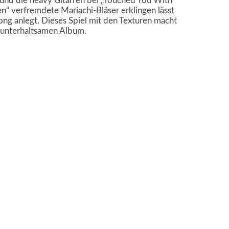
t und die heavy Gitarren bei „Touched You With
en“ verfremdete Mariachi-Bläser erklingen lässt
ng anlegt. Dieses Spiel mit den Texturen macht
 unterhaltsamen Album.