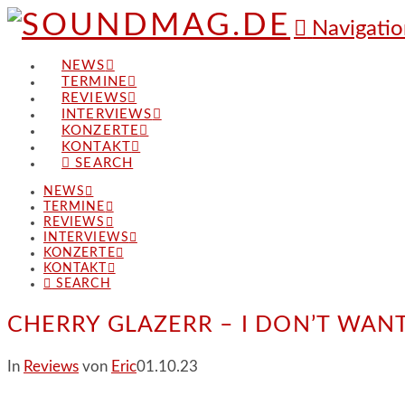
Navigatio
NEWS
TERMINE
REVIEWS
INTERVIEWS
KONZERTE
KONTAKT
SEARCH
NEWS
TERMINE
REVIEWS
INTERVIEWS
KONZERTE
KONTAKT
SEARCH
CHERRY GLAZERR – I DON’T WA
In
Reviews
von
Eric
01.10.23