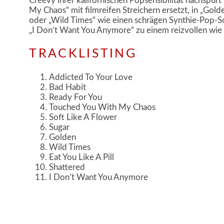
Creevy ihrer kalifornischen Popsensibilität nachspür
My Chaos“ mit filmreifen Streichern ersetzt, in „Gold
oder „Wild Times“ wie einen schrägen Synthie-Pop-So
„I Don’t Want You Anymore“ zu einem reizvollen wie
TRACKLISTING
Addicted To Your Love
Bad Habit
Ready For You
Touched You With My Chaos
Soft Like A Flower
Sugar
Golden
Wild Times
Eat You Like A Pill
Shattered
I Don’t Want You Anymore