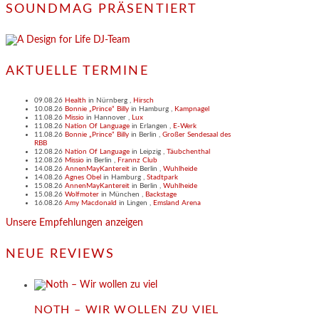
SOUNDMAG PRÄSENTIERT
AKTUELLE TERMINE
09.08.26
Health
in
Nürnberg
,
Hirsch
10.08.26
Bonnie „Prince“ Billy
in
Hamburg
,
Kampnagel
11.08.26
Missio
in
Hannover
,
Lux
11.08.26
Nation Of Language
in
Erlangen
,
E-Werk
11.08.26
Bonnie „Prince“ Billy
in
Berlin
,
Großer Sendesaal des
RBB
12.08.26
Nation Of Language
in
Leipzig
,
Täubchenthal
12.08.26
Missio
in
Berlin
,
Frannz Club
14.08.26
AnnenMayKantereit
in
Berlin
,
Wuhlheide
14.08.26
Agnes Obel
in
Hamburg
,
Stadtpark
15.08.26
AnnenMayKantereit
in
Berlin
,
Wuhlheide
15.08.26
Wolfmoter
in
München
,
Backstage
16.08.26
Amy Macdonald
in
Lingen
,
Emsland Arena
Unsere Empfehlungen anzeigen
NEUE REVIEWS
NOTH – WIR WOLLEN ZU VIEL