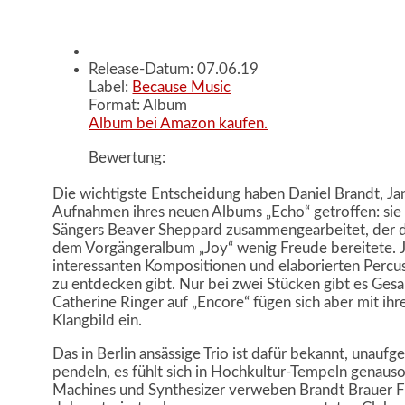
Release-Datum: 07.06.19
Label:
Because Music
Format: Album
Album bei Amazon kaufen.
Bewertung:
Die wichtigste Entscheidung haben Daniel Brandt, Jan
Aufnahmen ihres neuen Albums „Echo“ getroffen: sie
Sängers Beaver Sheppard zusammengearbeitet, der du
dem Vorgängeralbum „Joy“ wenig Freude bereitete. J
interessanten Kompositionen und elaborierten Percus
zu entdecken gibt. Nur bei zwei Stücken gibt es Ges
Catherine Ringer auf „Encore“ fügen sich aber mit ihr
Klangbild ein.
Das in Berlin ansässige Trio ist dafür bekannt, unaufg
pendeln, es fühlt sich in Hochkultur-Tempeln genaus
Machines und Synthesizer verweben Brandt Brauer Fric