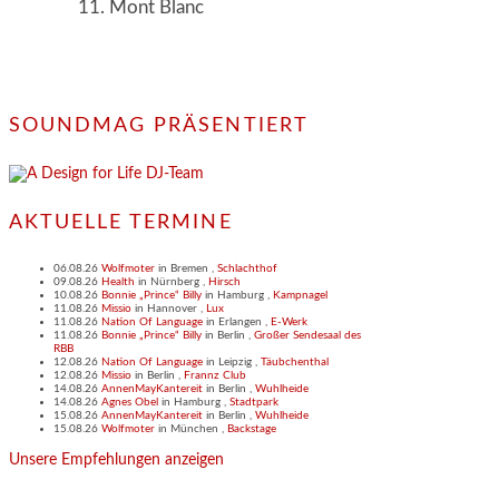
Mont Blanc
SOUNDMAG PRÄSENTIERT
AKTUELLE TERMINE
06.08.26
Wolfmoter
in
Bremen
,
Schlachthof
09.08.26
Health
in
Nürnberg
,
Hirsch
10.08.26
Bonnie „Prince“ Billy
in
Hamburg
,
Kampnagel
11.08.26
Missio
in
Hannover
,
Lux
11.08.26
Nation Of Language
in
Erlangen
,
E-Werk
11.08.26
Bonnie „Prince“ Billy
in
Berlin
,
Großer Sendesaal des
RBB
12.08.26
Nation Of Language
in
Leipzig
,
Täubchenthal
12.08.26
Missio
in
Berlin
,
Frannz Club
14.08.26
AnnenMayKantereit
in
Berlin
,
Wuhlheide
14.08.26
Agnes Obel
in
Hamburg
,
Stadtpark
15.08.26
AnnenMayKantereit
in
Berlin
,
Wuhlheide
15.08.26
Wolfmoter
in
München
,
Backstage
Unsere Empfehlungen anzeigen