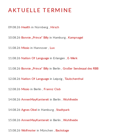
AKTUELLE TERMINE
09.08.26
Health
in
Nürnberg
,
Hirsch
10.08.26
Bonnie „Prince“ Billy
in
Hamburg
,
Kampnagel
11.08.26
Missio
in
Hannover
,
Lux
11.08.26
Nation Of Language
in
Erlangen
,
E-Werk
11.08.26
Bonnie „Prince“ Billy
in
Berlin
,
Großer Sendesaal des RBB
12.08.26
Nation Of Language
in
Leipzig
,
Täubchenthal
12.08.26
Missio
in
Berlin
,
Frannz Club
14.08.26
AnnenMayKantereit
in
Berlin
,
Wuhlheide
14.08.26
Agnes Obel
in
Hamburg
,
Stadtpark
15.08.26
AnnenMayKantereit
in
Berlin
,
Wuhlheide
15.08.26
Wolfmoter
in
München
,
Backstage