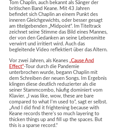
Tom Chaplin, auch bekannt als Sänger der
britischen Band Keane. Mit 43 Jahren
befindet sich Chaplin an einem Punkt des
inneren Gleichgewichts, oder besser gesagt
am titelgebenden „Midpoint“. Im Titeltrack
zeichnet seine Stimme das Bild eines Mannes,
der von den Gedanken an seine Lebensmitte
verwirrt und irritiert wird. Auch das
begleitende Video reflektiert über das Altern.
Vor zwei Jahren, als Keanes
„Cause And
Effect“
-Tour durch die Pandemie
unterbrochen wurde, begann Chaplin mit
dem Schreiben der neuen Songs. Im Ergebnis
klingen diese deutlich reduzierter als die
seiner Stammcombo, häufig dominiert vom
Klavier. „I was like, wow, these are bare
compared to what I’m used to“, sagt er selbst.
„And I did find it frightening because with
Keane records there’s so much layering to
thicken things up and fill up the spaces. But
this is a sparse record.“