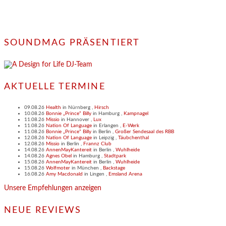
SOUNDMAG PRÄSENTIERT
AKTUELLE TERMINE
09.08.26
Health
in
Nürnberg
,
Hirsch
10.08.26
Bonnie „Prince“ Billy
in
Hamburg
,
Kampnagel
11.08.26
Missio
in
Hannover
,
Lux
11.08.26
Nation Of Language
in
Erlangen
,
E-Werk
11.08.26
Bonnie „Prince“ Billy
in
Berlin
,
Großer Sendesaal des RBB
12.08.26
Nation Of Language
in
Leipzig
,
Täubchenthal
12.08.26
Missio
in
Berlin
,
Frannz Club
14.08.26
AnnenMayKantereit
in
Berlin
,
Wuhlheide
14.08.26
Agnes Obel
in
Hamburg
,
Stadtpark
15.08.26
AnnenMayKantereit
in
Berlin
,
Wuhlheide
15.08.26
Wolfmoter
in
München
,
Backstage
16.08.26
Amy Macdonald
in
Lingen
,
Emsland Arena
Unsere Empfehlungen anzeigen
NEUE REVIEWS