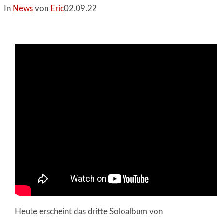
In
News
von
Eric
02.09.22
Heute erscheint das dritte Soloalbum von